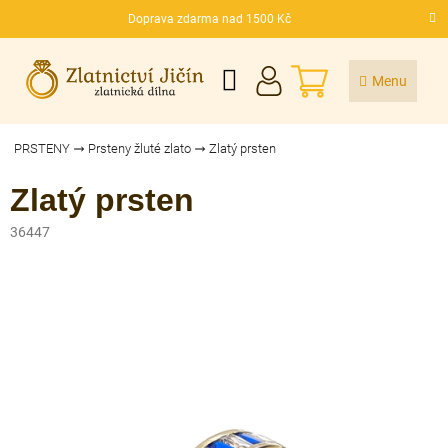
Přejít
Doprava zdarma nad 1500 Kč
na
CZK
obsah
NÁKUPNÍ
KOŠÍK
PRSTENY
Prsteny žluté zlato
Zlatý prsten
Zlatý prsten
36447