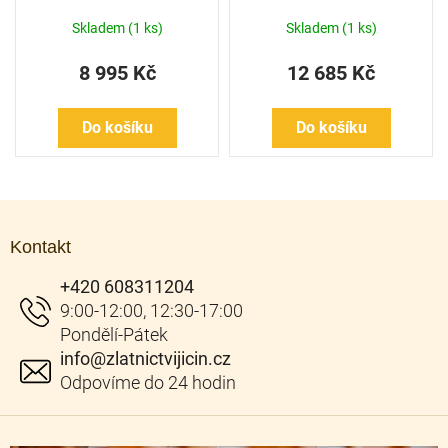
Skladem
(1 ks)
Skladem
(1 ks)
8 995 Kč
12 685 Kč
Do košíku
Do košíku
Z
á
Kontakt
p
a
+420 608311204
t
í
info
@
zlatnictvijicin.cz