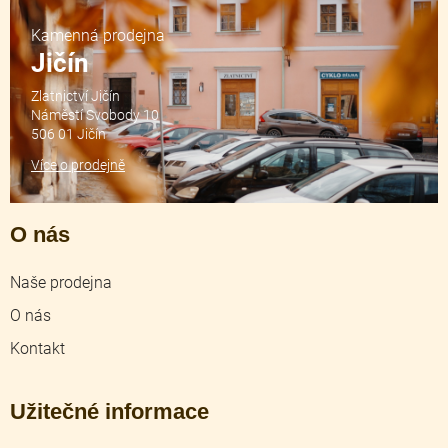
Kamenná prodejna
Jičín
Zlatnictví Jičín
Náměstí Svobody 10
506 01 Jičín
Více o prodejně
O nás
Naše prodejna
O nás
Kontakt
Užitečné informace