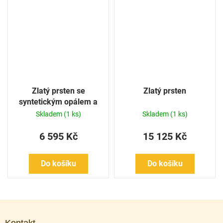
Zlatý prsten se
Zlatý prsten
syntetickým opálem a
kubickými zirkony
Skladem
(1 ks)
Skladem
(1 ks)
6 595 Kč
15 125 Kč
Do košíku
Do košíku
Z
á