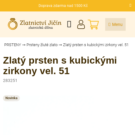
Přejít
Doprava zdarma nad 1500 Kč
na
CZK
obsah
NÁKUPNÍ
KOŠÍK
PRSTENY
Prsteny žluté zlato
Zlatý prsten s kubickými zirkony vel. 51
Zlatý prsten s kubickými
zirkony vel. 51
283251
Novinka