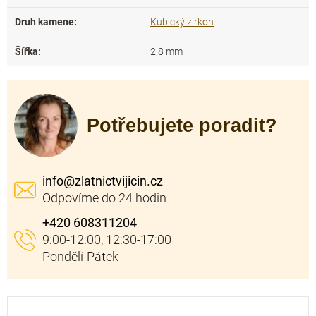
Druh kamene
:
Kubický zirkon
Šířka
:
2,8 mm
Potřebujete poradit?
info
@
zlatnictvijicin.cz
+420 608311204