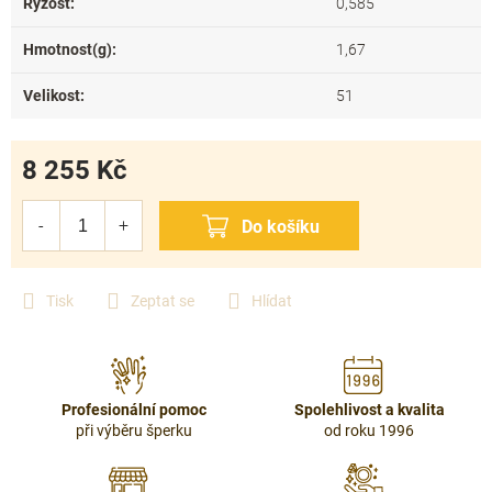
Ryzost
:
0,585
Hmotnost(g)
:
1,67
Velikost
:
51
8 255 Kč
Měrná
cena:
Tisk
Zeptat se
Hlídat
Profesionální pomoc
Spolehlivost a kvalita
při výběru šperku
od roku 1996