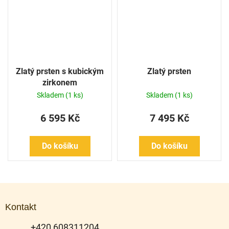
Zlatý prsten s kubickým
Zlatý prsten
zirkonem
Skladem
(1 ks)
Skladem
(1 ks)
6 595 Kč
7 495 Kč
Do košíku
Do košíku
Z
á
Kontakt
p
a
+420 608311204