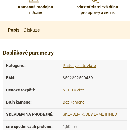
Kamenná prodejna
Vlastní zlatnická dílna
v Jičíně
pro úpravy a servis
Popis
Diskuze
Doplňkové parametry
Kategorie
:
Prsteny žluté zlato
EAN
:
8592802500489
Cenové rozpětí
:
6.000 a více
Druh kamene
:
Bez kamene
SKLADEM NA PRODEJNĚ
:
SKLADEM -ODESÍLÁME IHNED
šíře spodní části prstenu
:
1,60 mm