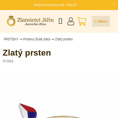
Přejít
Doprava zdarma nad 1500 Kč
na
CZK
obsah
NÁKUPNÍ
KOŠÍK
PRSTENY
Prsteny žluté zlato
Zlatý prsten
Zlatý prsten
51964