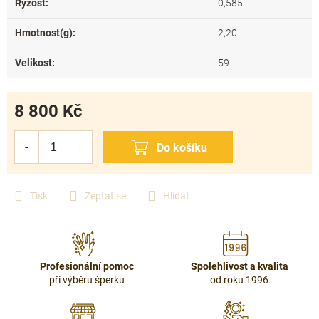
Ryzost
:
0,585
Hmotnost(g)
:
2,20
Velikost
:
59
8 800 Kč
Měrná
cena:
Tisk
Zeptat se
Hlídat
Profesionální pomoc
Spolehlivost a kvalita
při výběru šperku
od roku 1996