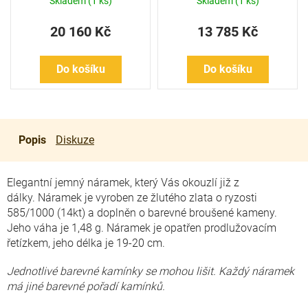
Skladem
(1 ks)
Skladem
(1 ks)
20 160 Kč
13 785 Kč
Do košíku
Do košíku
Popis
Diskuze
Elegantní jemný náramek, který Vás okouzlí již z
dálky. Náramek je vyroben ze žlutého zlata o ryzosti
585/1000 (14kt) a doplněn o barevné broušené kameny.
Jeho váha je 1,48 g. Náramek je opatřen prodlužovacím
řetízkem, jeho délka je 19-20 cm.
Jednotlivé barevné kamínky se mohou lišit. Každý náramek
má jiné barevné pořadí kamínků.