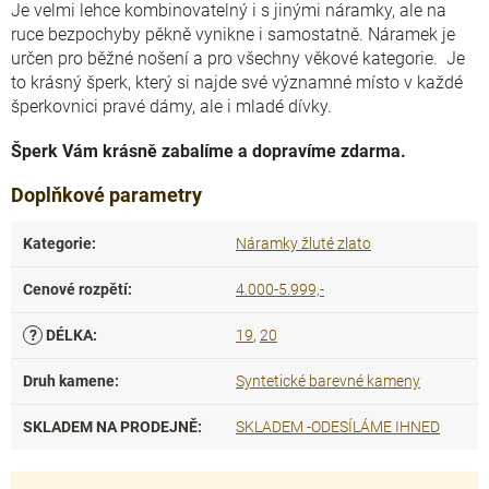
Je velmi lehce kombinovatelný i s jinými náramky, ale na
ruce bezpochyby pěkně vynikne i samostatně. Náramek je
určen pro běžné nošení a pro všechny věkové kategorie. Je
to krásný šperk, který si najde své významné místo v každé
šperkovnici pravé dámy, ale i mladé dívky.
Šperk Vám krásně zabalíme a dopravíme zdarma.
Doplňkové parametry
Kategorie
:
Náramky žluté zlato
Cenové rozpětí
:
4.000-5.999,-
?
DÉLKA
:
19
,
20
Druh kamene
:
Syntetické barevné kameny
SKLADEM NA PRODEJNĚ
:
SKLADEM -ODESÍLÁME IHNED