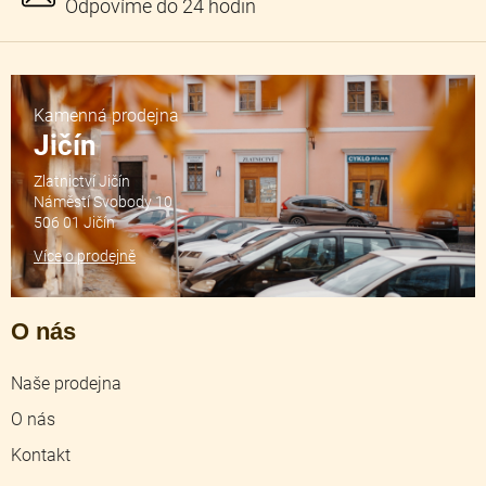
Kamenná prodejna
Jičín
Zlatnictví Jičín
Náměstí Svobody 10
506 01 Jičín
Více o prodejně
O nás
Naše prodejna
O nás
Kontakt