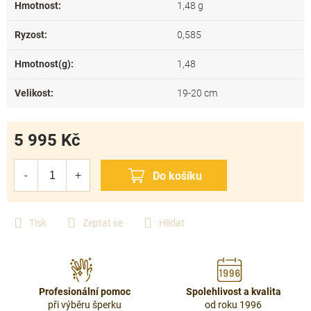
Hmotnost
:
1,48 g
Ryzost
:
0,585
Hmotnost(g)
:
1,48
Velikost
:
19-20 cm
5 995 Kč
Měrná
cena:
Tisk
Zeptat se
Hlídat
Profesionální pomoc
Spolehlivost a kvalita
při výběru šperku
od roku 1996