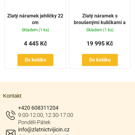
Zlatý náramek jehličky 22
Zlatý náramek s
cm
broušenými kuličkami a
říčními perlami
Skladem
(1 ks)
Skladem
(1 ks)
4 445 Kč
19 995 Kč
Do košíku
Do košíku
Z
á
Kontakt
p
a
+420 608311204
t
í
info
@
zlatnictvijicin.cz