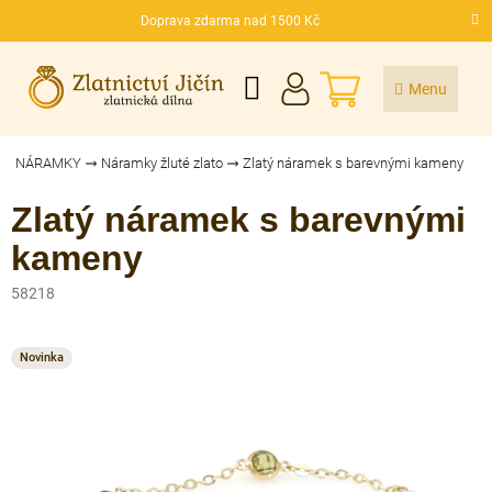
Přejít
Doprava zdarma nad 1500 Kč
na
CZK
obsah
NÁKUPNÍ
KOŠÍK
NÁRAMKY
Náramky žluté zlato
Zlatý náramek s barevnými kameny
Zlatý náramek s barevnými
kameny
58218
Novinka