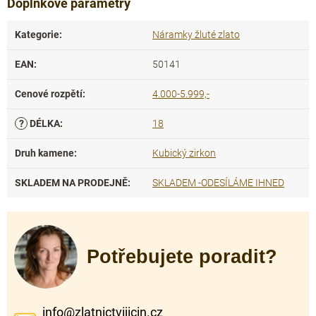
Doplňkové parametry
Kategorie
:
Náramky žluté zlato
EAN
:
50141
Cenové rozpětí
:
4.000-5.999,-
?
DÉLKA
:
18
Druh kamene
:
Kubický zirkon
SKLADEM NA PRODEJNĚ
:
SKLADEM -ODESÍLÁME IHNED
Potřebujete poradit?
info
@
zlatnictvijicin.cz