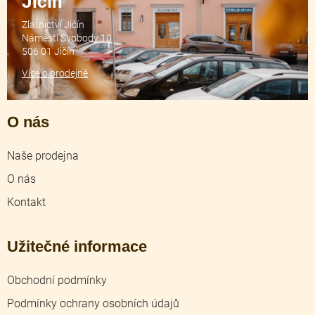
Jičín
Zlatnictví Jičín
Náměstí Svobody 10
506 01 Jičín
Více o prodejně
O nás
Naše prodejna
O nás
Kontakt
Užitečné informace
Obchodní podmínky
Podmínky ochrany osobních údajů