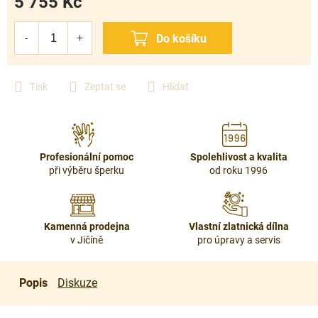
5 755 Kč
Měrná
cena:
Tisk
Zeptat se
Hlídat
Profesionální pomoc
Spolehlivost a kvalita
při výběru šperku
od roku 1996
Kamenná prodejna
Vlastní zlatnická dílna
v Jičíně
pro úpravy a servis
Popis
Diskuze