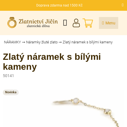
Přejít
Doprava zdarma nad 1500 Kč
na
CZK
obsah
NÁKUPNÍ
KOŠÍK
NÁRAMKY
Náramky žluté zlato
Zlatý náramek s bílými kameny
Zlatý náramek s bílými
kameny
50141
Novinka