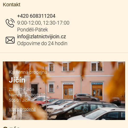
á
Kontakt
p
a
+420 608311204
t
í
info
@
zlatnictvijicin.cz
Kamenná prodejna
Jičín
Zlatnictví Jičín
Náměstí Svobody 10
506 01 Jičín
Více o prodejně