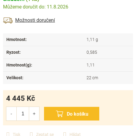
11.8.2026
Možnosti doručení
Hmotnost
:
1,11 g
Ryzost
:
0,585
Hmotnost(g)
:
1,11
Velikost
:
22 cm
4 445 Kč
Měrná
cena:
Tisk
Zeptat se
Hlídat