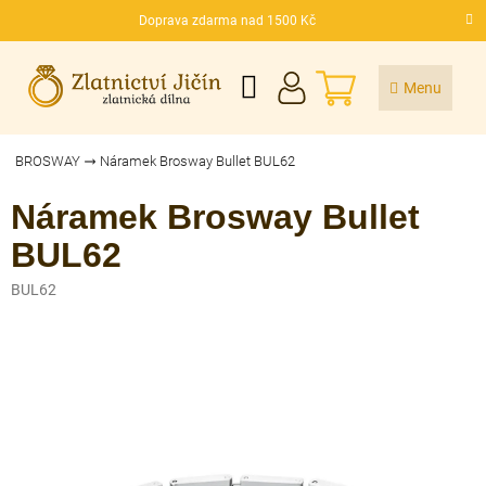
Přejít
Doprava zdarma nad 1500 Kč
na
CZK
obsah
NÁKUPNÍ
KOŠÍK
BROSWAY
Náramek Brosway Bullet BUL62
Náramek Brosway Bullet
BUL62
BUL62