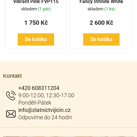
Vibrant Pink FVP115
Fancy Infinite White
FIW155
skladem
(1 pár)
skladem
(1 ks)
1 750 Kč
2 600 Kč
Do košíku
Do košíku
Z
á
Kontakt
p
a
+420 608311204
t
í
info
@
zlatnictvijicin.cz