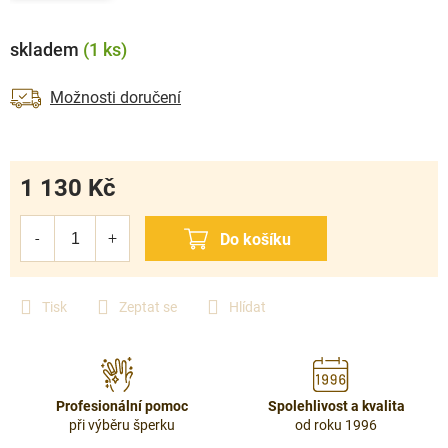
skladem
(1 ks)
Možnosti doručení
1 130 Kč
Měrná
cena:
Tisk
Zeptat se
Hlídat
Profesionální pomoc
Spolehlivost a kvalita
při výběru šperku
od roku 1996