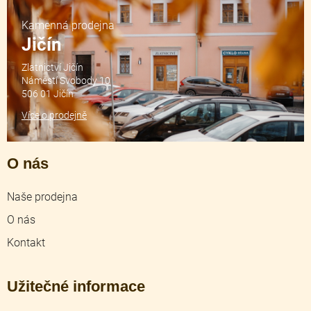
Kamenná prodejna
Jičín
Zlatnictví Jičín
Náměstí Svobody 10
506 01 Jičín
Více o prodejně
O nás
Naše prodejna
O nás
Kontakt
Užitečné informace