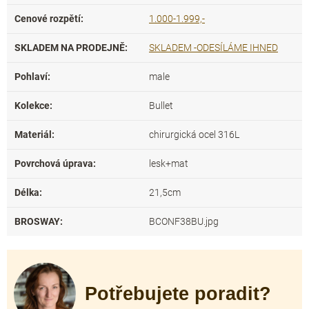
Cenové rozpětí
:
1.000-1.999,-
SKLADEM NA PRODEJNĚ
:
SKLADEM -ODESÍLÁME IHNED
Pohlaví
:
male
Kolekce
:
Bullet
Materiál
:
chirurgická ocel 316L
Povrchová úprava
:
lesk+mat
Délka
:
21,5cm
BROSWAY
:
BCONF38BU.jpg
Potřebujete poradit?