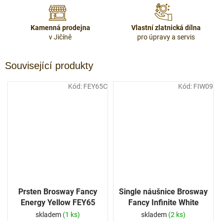
Kamenná prodejna
Vlastní zlatnická dílna
v Jičíně
pro úpravy a servis
Související produkty
Kód:
FEY65C
Kód:
FIW09
Prsten Brosway Fancy
Single náušnice Brosway
Energy Yellow FEY65
Fancy Infinite White
FIW09- 1 Ks
skladem
(1 ks)
skladem
(2 ks)