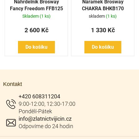
Náhrdelník Brosway
Náramek Brosway
Fancy Freedom FFB125
CHAKRA BHKB170
Skladem
(1 ks)
skladem
(1 ks)
2 600 Kč
1 330 Kč
Do košíku
Do košíku
Z
á
Kontakt
p
a
+420 608311204
t
í
info
@
zlatnictvijicin.cz