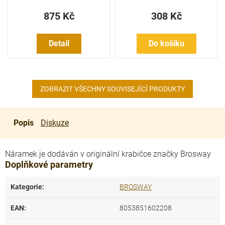
875 Kč
308 Kč
Detail
Do košíku
ZOBRAZIT VŠECHNY SOUVISEJÍCÍ PRODUKTY
Popis
Diskuze
Náramek je dodáván v originální krabičce značky Brosway
Doplňkové parametry
Kategorie
:
BROSWAY
EAN
:
8053851602208