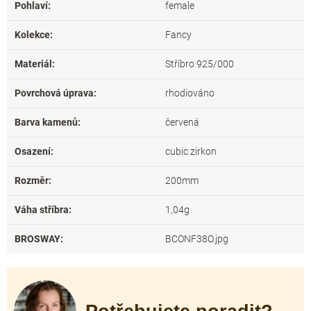
Pohlaví
:
female
Kolekce
:
Fancy
Materiál
:
Stříbro 925/000
Povrchová úprava
:
rhodiováno
Barva kamenů
:
červená
Osazení
:
cubic zirkon
Rozměr
:
200mm
Váha stříbra
:
1,04g
BROSWAY
:
BCONF38O.jpg