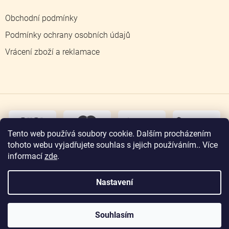
Obchodní podmínky
Podmínky ochrany osobních údajů
Vrácení zboží a reklamace
dobírka
převodem
Tento web používá soubory cookie. Dalším procházením
tohoto webu vyjadřujete souhlas s jejich používáním.. Více
osobní
odběr
informací
zde
.
Nastavení
Copyright 2026
Zlatnictví Jičín
. Všechna práva
vyhrazena.
Souhlasím
Vytvořil Shoptet