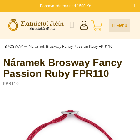
Přejít
Doprava zdarma nad 1500 Kč
na
CZK
obsah
NÁKUPNÍ
KOŠÍK
BROSWAY
Náramek Brosway Fancy Passion Ruby FPR110
Náramek Brosway Fancy
Passion Ruby FPR110
FPR110