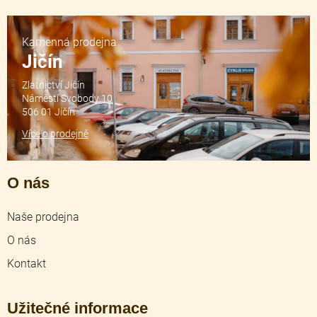
Kamenná prodejna
Jičín
Zlatnictví Jičín
Náměstí Svobody 10
506 01 Jičín
Více o prodejně
O nás
Naše prodejna
O nás
Kontakt
Užitečné informace