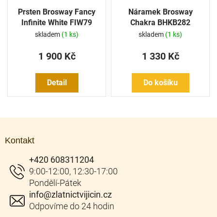
Prsten Brosway Fancy
Náramek Brosway
Infinite White FIW79
Chakra BHKB282
skladem
(1 ks)
skladem
(1 ks)
1 900 Kč
1 330 Kč
Detail
Do košíku
Z
á
Kontakt
p
a
+420 608311204
t
í
info
@
zlatnictvijicin.cz