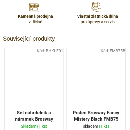
Kamenná prodejna
Vlastní zlatnická dílna
v Jičíně
pro úpravy a servis
Související produkty
Kód:
BHKLE01
Kód:
FMB75B
Set náhrdelník a
Prsten Brosway Fancy
náramek Brosway
Mistery Black FMB75
Chakra BHKLE01
Skladem
(1 ks)
skladem
(1 ks)