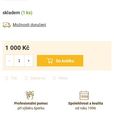
skladem
(1 ks)
Možnosti doručení
1 000 Kč
Měrná
cena:
Tisk
Zeptat se
Hlídat
Profesionální pomoc
Spolehlivost a kvalita
při výběru šperku
od roku 1996