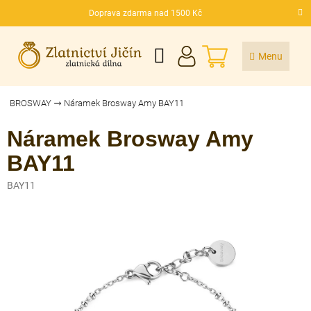
Přejít
Doprava zdarma nad 1500 Kč
na
CZK
obsah
NÁKUPNÍ
KOŠÍK
BROSWAY
Náramek Brosway Amy BAY11
Náramek Brosway Amy
BAY11
BAY11