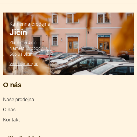
Kamenná prodejna
Jičín
Zlatnictví Jičín
Náměstí Svobody 10
506 01 Jičín
Více o prodejně
O nás
Naše prodejna
O nás
Kontakt