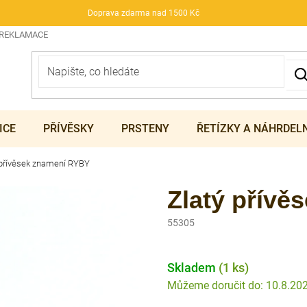
Doprava zdarma nad 1500 Kč
 REKLAMACE
ICE
PŘÍVĚSKY
PRSTENY
ŘETÍZKY A NÁHRDEL
 přívěsek znamení RYBY
Zlatý přív
55305
Skladem
(1 ks)
10.8.20