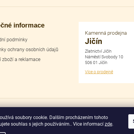
ečné informace
Kamenná prodejna
ní podmínky
Jičín
ky ochrany osobních údajů
Zlatnictví Jičín
Náměstí Svobody 10
í zboží a reklamace
506 01 Jičín
Více o prodejně
dobírka
převodem
oužívá soubory cookie. Dalším procházením tohoto
jete souhlas s jejich používáním.. Více informací
zde
.