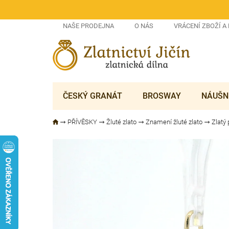
Přejít
na
obsah
NAŠE PRODEJNA
O NÁS
VRÁCENÍ ZBOŽÍ A
ČESKÝ GRANÁT
BROSWAY
NÁUŠN
PŘÍVĚSKY
Žluté zlato
Znamení žluté zlato
Zlatý