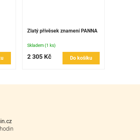
Zlatý přívěsek znamení PANNA
Skladem
(1 ks)
2 305 Kč
ku
Do košíku
cin.cz