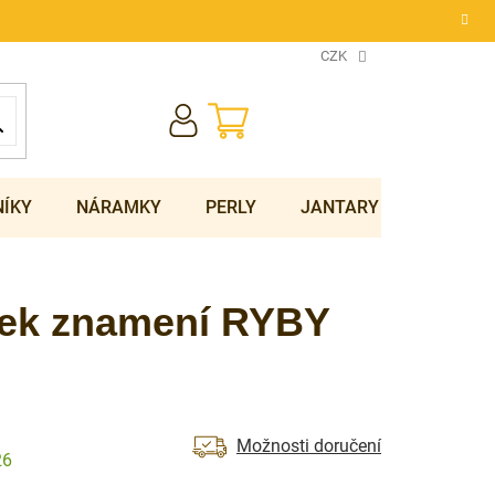
CZK
NÁKUPNÍ
KOŠÍK
NÍKY
NÁRAMKY
PERLY
JANTARY
SOUPRA
ěsek znamení RYBY
Možnosti doručení
26