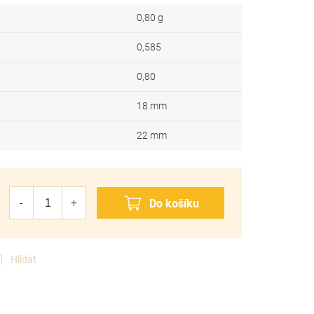
0,80 g
0,585
0,80
18 mm
22 mm
Hlídat