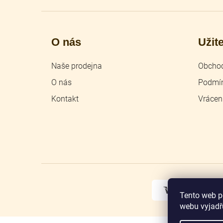
O nás
Užit
Naše prodejna
Obchod
O nás
Podmín
Kontakt
Vrácen
Tento web p
webu vyjadřu