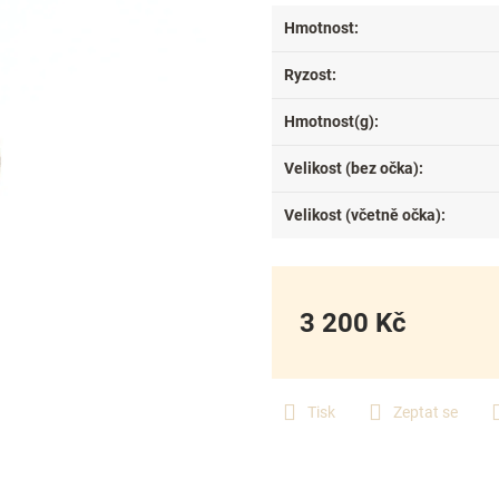
Hmotnost
:
Ryzost
:
Hmotnost(g)
:
Velikost (bez očka)
:
Velikost (včetně očka)
:
3 200 Kč
Měrná
cena:
Tisk
Zeptat se