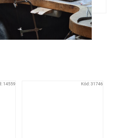
d:
14559
Kód:
31746