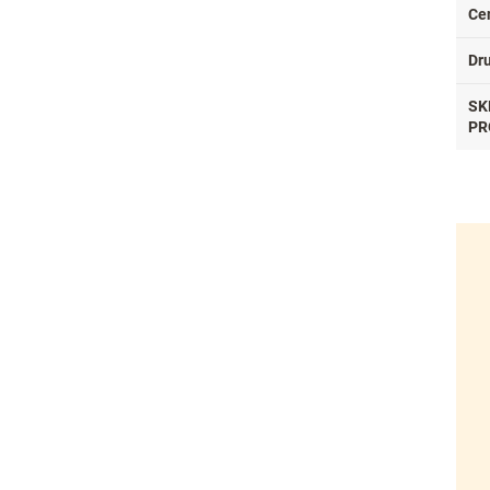
Ce
Dr
SK
PR