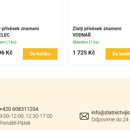
ý přívěsek znamení
Zlatý přívěsek znamení
ELEC
VODNÁŘ
dem
(1 ks)
Skladem
(1 ks)
96 Kč
1 725 Kč
Do košíku
Do koší
+420 608311204
info
@
zlatnictviji