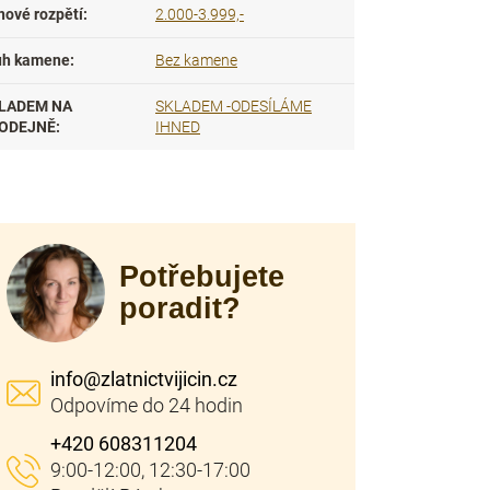
nové rozpětí
:
2.000-3.999,-
uh kamene
:
Bez kamene
LADEM NA
SKLADEM -ODESÍLÁME
ODEJNĚ
:
IHNED
Potřebujete
poradit?
info
@
zlatnictvijicin.cz
+420 608311204