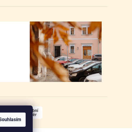
osobní
odběr
Souhlasím