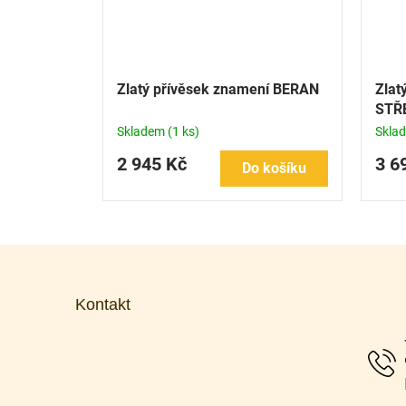
Zlatý přívěsek znamení BERAN
Zlat
STŘ
Skladem
(1 ks)
Skla
2 945 Kč
3 6
Do košíku
Z
á
p
Kontakt
a
t
í