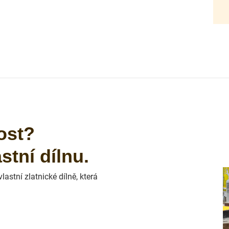
ost?
tní dílnu.
astní zlatnické dílně, která