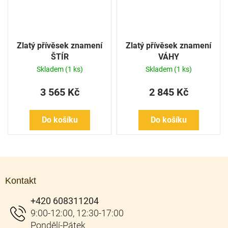
Zlatý přívěsek znamení
Zlatý přívěsek znamení
ŠTÍR
VÁHY
Skladem
(1 ks)
Skladem
(1 ks)
3 565 Kč
2 845 Kč
Do košíku
Do košíku
Z
á
Kontakt
p
a
+420 608311204
t
í