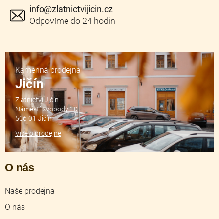
info
@
zlatnictvijicin.cz
Kamenná prodejna
Jičín
Zlatnictví Jičín
Náměstí Svobody 10
506 01 Jičín
Více o prodejně
O nás
Naše prodejna
O nás