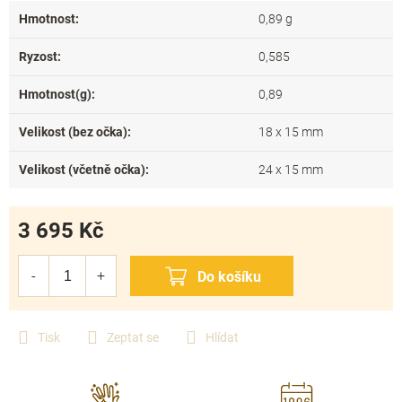
Hmotnost
:
0,89 g
Ryzost
:
0,585
Hmotnost(g)
:
0,89
Velikost (bez očka)
:
18 x 15 mm
Velikost (včetně očka)
:
24 x 15 mm
3 695 Kč
Měrná
cena:
Tisk
Zeptat se
Hlídat