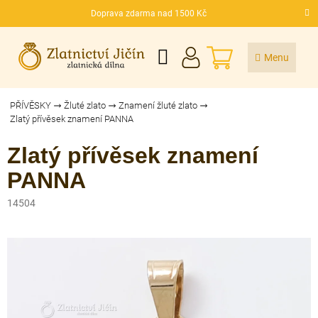
Přejít
Doprava zdarma nad 1500 Kč
na
CZK
obsah
NÁKUPNÍ
KOŠÍK
PŘÍVĚSKY
Žluté zlato
Znamení žluté zlato
Zlatý přívěsek znamení PANNA
Zlatý přívěsek znamení
PANNA
14504