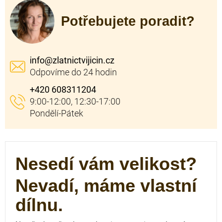
Potřebujete poradit?
info
@
zlatnictvijicin.cz
+420 608311204
Nesedí vám velikost?
Nevadí, máme vlastní
dílnu.