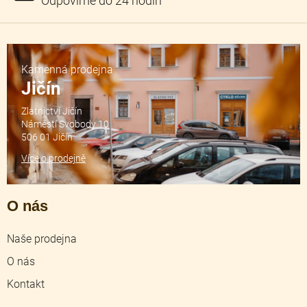
Kamenná prodejna
Jičín
Zlatnictví Jičín
Náměstí Svobody 10
506 01 Jičín
Více o prodejně
O nás
Naše prodejna
O nás
Kontakt