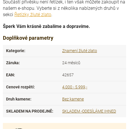
Součástí přívěsku není řetízek, i ten však můžete zakoupit na
našem e-shopu. Vyberte si z několika nabízených druhů v
sekci
Řetízky žluté zlato
.
Šperk Vám krásně zabalíme a dopravíme.
Doplňkové parametry
Kategorie
:
Znamení žluté zlato
Záruka
:
24 měsíců
EAN
:
42657
Cenové rozpětí
:
4.000 - 5.999,-
Druh kamene
:
Bez kamene
SKLADEM NA PRODEJNĚ
:
SKLADEM -ODESÍLÁME IHNED