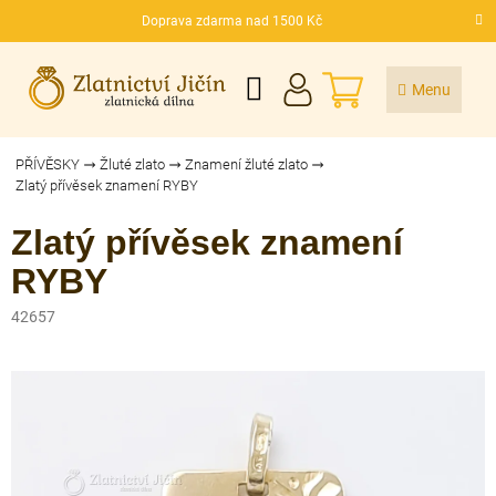
Přejít
Doprava zdarma nad 1500 Kč
na
CZK
obsah
NÁKUPNÍ
KOŠÍK
PŘÍVĚSKY
Žluté zlato
Znamení žluté zlato
Zlatý přívěsek znamení RYBY
Zlatý přívěsek znamení
RYBY
42657