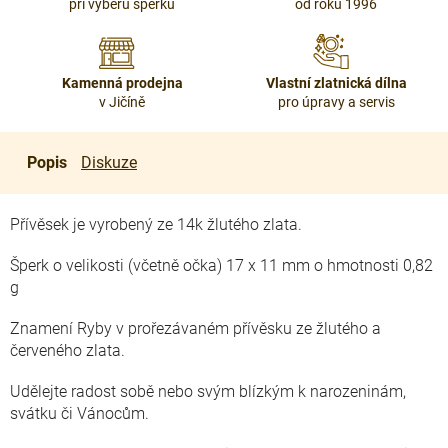
při výběru šperku
od roku 1996
Kamenná prodejna
Vlastní zlatnická dílna
v Jičíně
pro úpravy a servis
Popis
Diskuze
Přívěsek je vyrobený ze 14k žlutého zlata.
Šperk o velikosti (včetně očka) 17 x 11 mm o hmotnosti 0,82
g
Znamení Ryby v prořezávaném přívěsku ze žlutého a
červeného zlata.
Udělejte radost sobě nebo svým blízkým k narozeninám,
svátku či Vánocům.