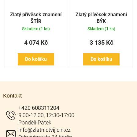
Zlatý přívěsek znamení
Zlatý přívěsek znamení
ŠTÍR
BÝK
Skladem
(1 ks)
Skladem
(1 ks)
4 074 Kč
3 135 Kč
Do košíku
Do košíku
Z
á
Kontakt
p
a
+420 608311204
t
í
info
@
zlatnictvijicin.cz