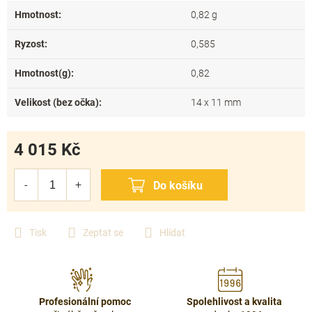
Hmotnost
:
0,82 g
Ryzost
:
0,585
Hmotnost(g)
:
0,82
Velikost (bez očka)
:
14 x 11 mm
4 015 Kč
Měrná
cena:
Tisk
Zeptat se
Hlídat
Profesionální pomoc
Spolehlivost a kvalita