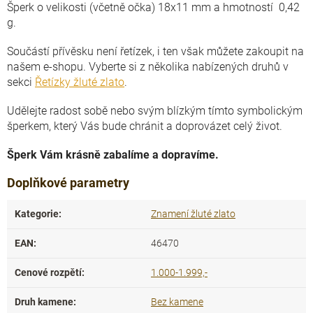
Šperk o velikosti (včetně očka) 18x11 mm a hmotností 0,42
g.
Součástí přívěsku není řetízek, i ten však můžete zakoupit na
našem e-shopu. Vyberte si z několika nabízených druhů v
sekci
Řetízky žluté zlato
.
Udělejte radost sobě nebo svým blízkým tímto symbolickým
šperkem, který Vás bude chránit a doprovázet celý život.
Šperk Vám krásně zabalíme a dopravíme.
Doplňkové parametry
Kategorie
:
Znamení žluté zlato
EAN
:
46470
Cenové rozpětí
:
1.000-1.999,-
Druh kamene
:
Bez kamene