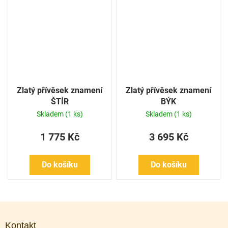
Zlatý přívěsek znamení
Zlatý přívěsek znamení
ŠTÍR
BÝK
Skladem
(1 ks)
Skladem
(1 ks)
1 775 Kč
3 695 Kč
Do košíku
Do košíku
Z
á
Kontakt