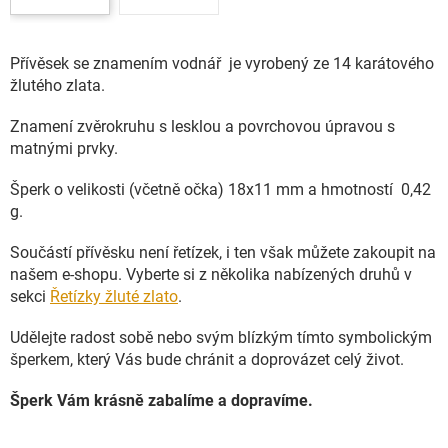
Přívěsek se znamením vodnář je vyrobený ze 14 karátového
žlutého zlata.
Znamení zvěrokruhu s lesklou a povrchovou úpravou s
matnými prvky.
Šperk o velikosti (včetně očka) 18x11 mm a hmotností 0,42
g.
Součástí přívěsku není řetízek, i ten však můžete zakoupit na
našem e-shopu. Vyberte si z několika nabízených druhů v
sekci
Řetízky žluté zlato
.
Udělejte radost sobě nebo svým blízkým tímto symbolickým
šperkem, který Vás bude chránit a doprovázet celý život.
Šperk Vám krásně zabalíme a dopravíme.