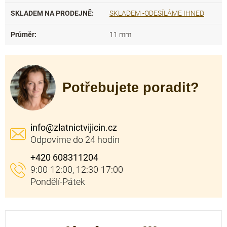
SKLADEM NA PRODEJNĚ
:
SKLADEM -ODESÍLÁME IHNED
Průměr
:
11 mm
Potřebujete poradit?
info
@
zlatnictvijicin.cz
+420 608311204