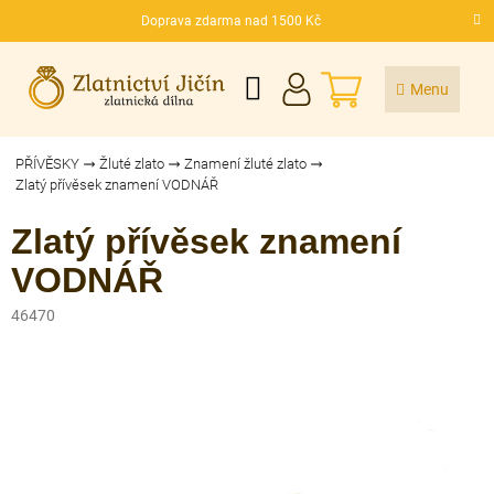
Přejít
Doprava zdarma nad 1500 Kč
na
CZK
obsah
NÁKUPNÍ
KOŠÍK
PŘÍVĚSKY
Žluté zlato
Znamení žluté zlato
Zlatý přívěsek znamení VODNÁŘ
Zlatý přívěsek znamení
VODNÁŘ
46470