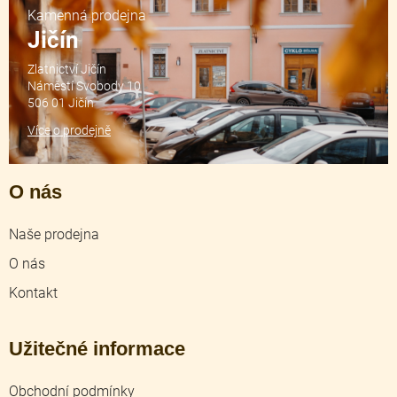
Kamenná prodejna
Jičín
Zlatnictví Jičín
Náměstí Svobody 10
506 01 Jičín
Více o prodejně
O nás
Naše prodejna
O nás
Kontakt
Užitečné informace
Obchodní podmínky