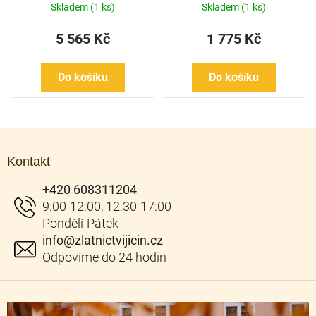
Skladem
(1 ks)
Skladem
(1 ks)
5 565 Kč
1 775 Kč
Do košíku
Do košíku
Z
á
Kontakt
p
a
+420 608311204
t
í
info
@
zlatnictvijicin.cz