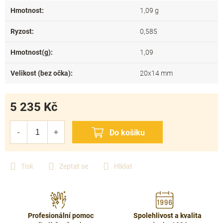
Hmotnost
:
1,09 g
Ryzost
:
0,585
Hmotnost(g)
:
1,09
Velikost (bez očka)
:
20x14 mm
5 235 Kč
Měrná
cena:
Tisk
Zeptat se
Hlídat
Profesionální pomoc
Spolehlivost a kvalita