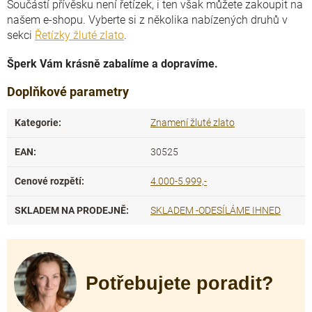
Součástí přívěsku není řetízek, i ten však můžete zakoupit na
našem e-shopu. Vyberte si z několika nabízených druhů v
sekci
Řetízky žluté zlato
.
Šperk Vám krásně zabalíme a dopravíme.
Doplňkové parametry
Kategorie
:
Znamení žluté zlato
EAN
:
30525
Cenové rozpětí
:
4.000-5.999,-
SKLADEM NA PRODEJNĚ
:
SKLADEM -ODESÍLÁME IHNED
Potřebujete poradit?