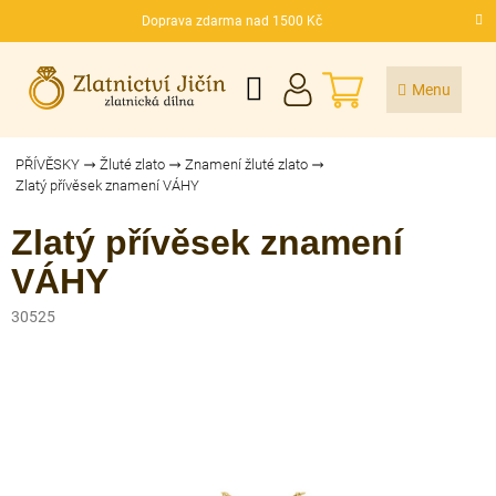
Přejít
Doprava zdarma nad 1500 Kč
na
CZK
obsah
NÁKUPNÍ
KOŠÍK
PŘÍVĚSKY
Žluté zlato
Znamení žluté zlato
Zlatý přívěsek znamení VÁHY
Zlatý přívěsek znamení
VÁHY
30525