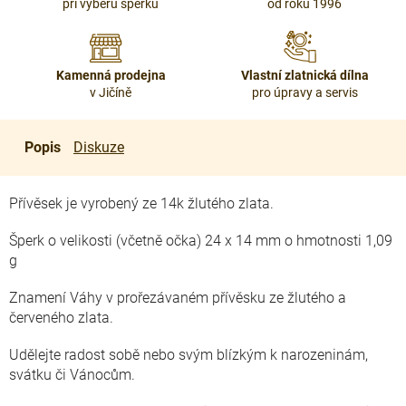
při výběru šperku
od roku 1996
Kamenná prodejna
Vlastní zlatnická dílna
v Jičíně
pro úpravy a servis
Popis
Diskuze
Přívěsek je vyrobený ze 14k žlutého zlata.
Šperk o velikosti (včetně očka) 24 x 14 mm o hmotnosti 1,09
g
Znamení Váhy v prořezávaném přívěsku ze žlutého a
červeného zlata.
Udělejte radost sobě nebo svým blízkým k narozeninám,
svátku či Vánocům.