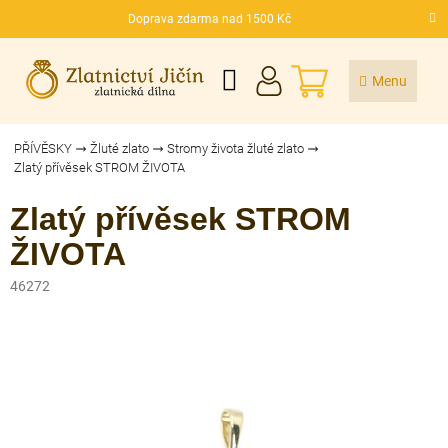
Přejít
Doprava zdarma nad 1500 Kč
na
CZK
obsah
NÁKUPNÍ
KOŠÍK
PŘÍVĚSKY
Žluté zlato
Stromy života žluté zlato
Zlatý přívěsek STROM ŽIVOTA
Zlatý přívěsek STROM
ŽIVOTA
46272