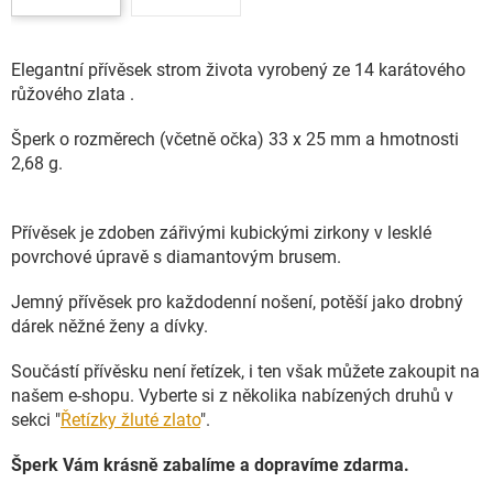
Elegantní přívěsek strom života vyrobený ze 14 karátového
růžového zlata .
Šperk o rozměrech (včetně očka) 33 x 25 mm a hmotnosti
2,68 g.
Přívěsek je zdoben zářivými kubickými zirkony v lesklé
povrchové úpravě s diamantovým brusem.
Jemný přívěsek pro každodenní nošení, potěší jako drobný
dárek něžné ženy a dívky.
Součástí přívěsku není řetízek, i ten však můžete zakoupit na
našem e-shopu. Vyberte si z několika nabízených druhů v
sekci "
Řetízky žluté zlato
".
Šperk Vám krásně zabalíme a dopravíme zdarma.