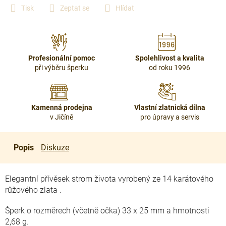
Tisk
Zeptat se
Hlídat
Profesionální pomoc
Spolehlivost a kvalita
při výběru šperku
od roku 1996
Kamenná prodejna
Vlastní zlatnická dílna
v Jičíně
pro úpravy a servis
Popis
Diskuze
Elegantní přívěsek strom života vyrobený ze 14 karátového
růžového zlata .
Šperk o rozměrech (včetně očka) 33 x 25 mm a hmotnosti
2,68 g.