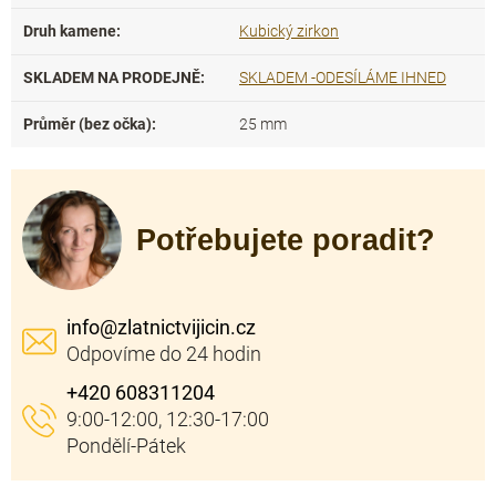
Druh kamene
:
Kubický zirkon
SKLADEM NA PRODEJNĚ
:
SKLADEM -ODESÍLÁME IHNED
Průměr (bez očka)
:
25 mm
Potřebujete poradit?
info
@
zlatnictvijicin.cz
+420 608311204