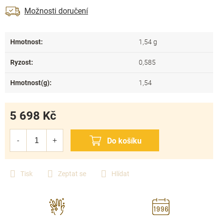
Možnosti doručení
Hmotnost
:
1,54 g
Ryzost
:
0,585
Hmotnost(g)
:
1,54
5 698 Kč
Měrná
cena:
Tisk
Zeptat se
Hlídat