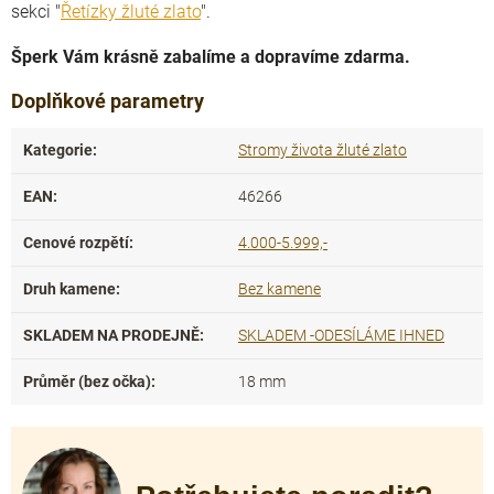
sekci "
Řetízky žluté zlato
".
Šperk Vám krásně zabalíme a dopravíme zdarma.
Doplňkové parametry
Kategorie
:
Stromy života žluté zlato
EAN
:
46266
Cenové rozpětí
:
4.000-5.999,-
Druh kamene
:
Bez kamene
SKLADEM NA PRODEJNĚ
:
SKLADEM -ODESÍLÁME IHNED
Průměr (bez očka)
:
18 mm