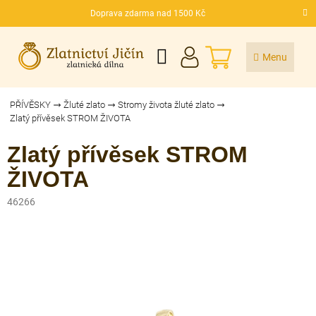
Přejít
Doprava zdarma nad 1500 Kč
na
CZK
obsah
NÁKUPNÍ
KOŠÍK
PŘÍVĚSKY
Žluté zlato
Stromy života žluté zlato
Zlatý přívěsek STROM ŽIVOTA
Zlatý přívěsek STROM
ŽIVOTA
46266