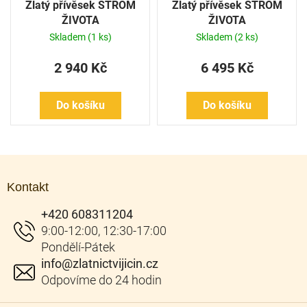
Zlatý přívěsek STROM
Zlatý přívěsek STROM
ŽIVOTA
ŽIVOTA
Skladem
(1 ks)
Skladem
(2 ks)
2 940 Kč
6 495 Kč
Do košíku
Do košíku
Z
á
Kontakt
p
a
+420 608311204
t
í
info
@
zlatnictvijicin.cz