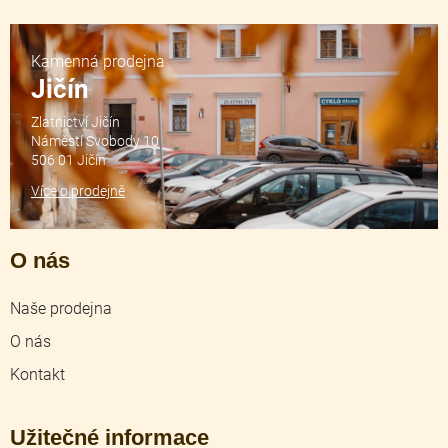
Kamenná prodejna
Jičín
Zlatnictví Jičín
Náměstí Svobody 10
506 01 Jičín
Více o prodejně
O nás
Naše prodejna
O nás
Kontakt
Užitečné informace