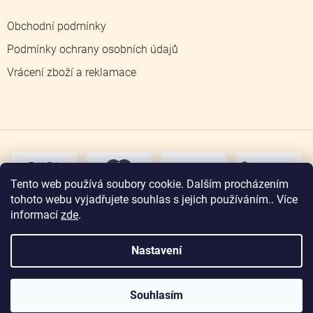
Obchodní podmínky
Podmínky ochrany osobních údajů
Vrácení zboží a reklamace
dobírka
převodem
Tento web používá soubory cookie. Dalším procházením
tohoto webu vyjadřujete souhlas s jejich používáním.. Více
osobní
odběr
informací
zde
.
Nastavení
Copyright 2026
Zlatnictví Jičín
. Všechna práva
vyhrazena.
Souhlasím
Vytvořil Shoptet