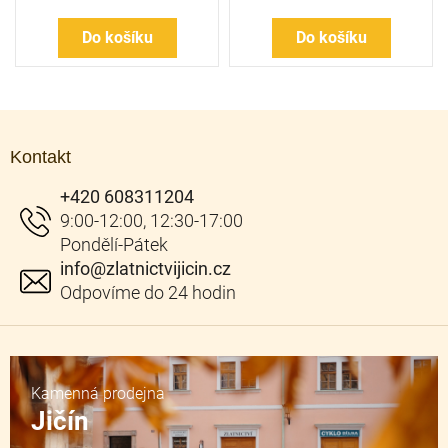
Do košíku
Do košíku
Z
á
Kontakt
p
a
+420 608311204
t
í
info
@
zlatnictvijicin.cz
Kamenná prodejna
Jičín