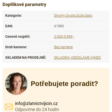
Doplňkové parametry
Kategorie
:
Stromy života žluté zlato
EAN
:
41880
Cenové rozpětí
:
2.000-3.999,-
Druh kamene
:
Bez kamene
SKLADEM NA PRODEJNĚ
:
SKLADEM -ODESÍLÁME IHNED
Potřebujete poradit?
info
@
zlatnictvijicin.cz