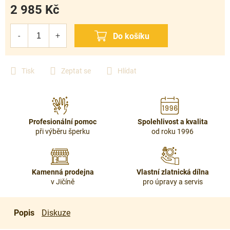
2 985 Kč
Měrná
cena:
Tisk
Zeptat se
Hlídat
Profesionální pomoc
Spolehlivost a kvalita
při výběru šperku
od roku 1996
Kamenná prodejna
Vlastní zlatnická dílna
v Jičíně
pro úpravy a servis
Popis
Diskuze