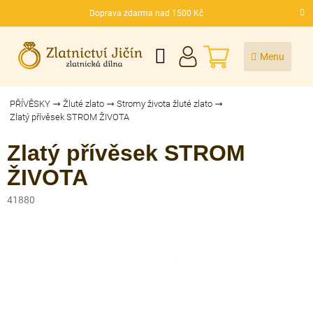
Přejít
Doprava zdarma nad 1500 Kč
na
CZK
obsah
NÁKUPNÍ
KOŠÍK
PŘÍVĚSKY
Žluté zlato
Stromy života žluté zlato
Zlatý přívěsek STROM ŽIVOTA
Zlatý přívěsek STROM
ŽIVOTA
41880