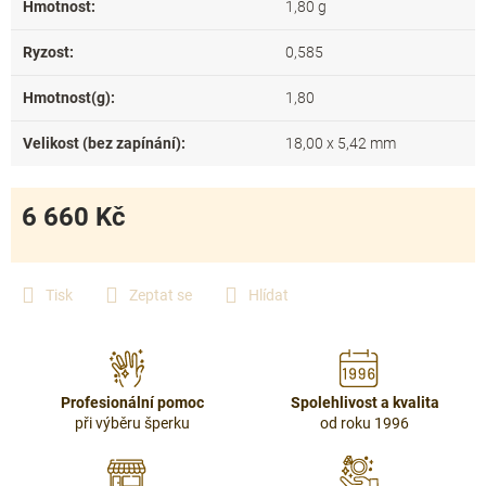
Hmotnost
:
1,80 g
Ryzost
:
0,585
Hmotnost(g)
:
1,80
Velikost (bez zapínání)
:
18,00 x 5,42 mm
6 660 Kč
Měrná
cena:
Tisk
Zeptat se
Hlídat
Profesionální pomoc
Spolehlivost a kvalita
při výběru šperku
od roku 1996