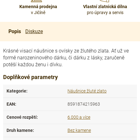
Kamenná prodejna
Vlastní zlatnická dílna
v Jičíně
pro úpravy a servis
Popis
Diskuze
Krásné visací náušnice s ovísky ze žlutého zlata.
Ať už ve
formě narozeninového dárku, či dárku z lásky, zaručeně
potěší každou ženu i dívku.
Doplňkové parametry
Kategorie
:
Náušnice žluté zlato
EAN
:
8591874215963
Cenové rozpětí
:
6.000 a více
Druh kamene
:
Bez kamene