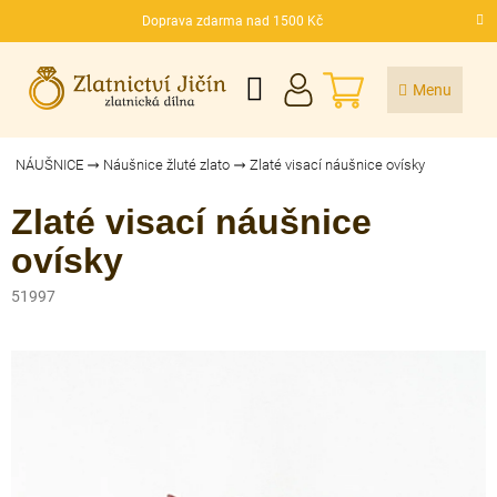
Přejít
Doprava zdarma nad 1500 Kč
na
CZK
obsah
NÁKUPNÍ
KOŠÍK
NÁUŠNICE
Náušnice žluté zlato
Zlaté visací náušnice ovísky
Zlaté visací náušnice
ovísky
51997