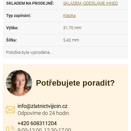
SKLADEM NA PRODEJNĚ
:
SKLADEM -ODESÍLÁME IHNED
Typ zapínání
:
Klapka
Výška
:
31,70 mm
Šířka
:
5,42 mm
Položka byla vyprodána…
Potřebujete poradit?
info
@
zlatnictvijicin.cz
+420 608311204