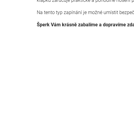
klapku zaručuje praktické a pohodlné nošení 
Na tento typ zapínání je možné umístit bezpeč
Šperk Vám krásně zabalíme a dopravíme zd