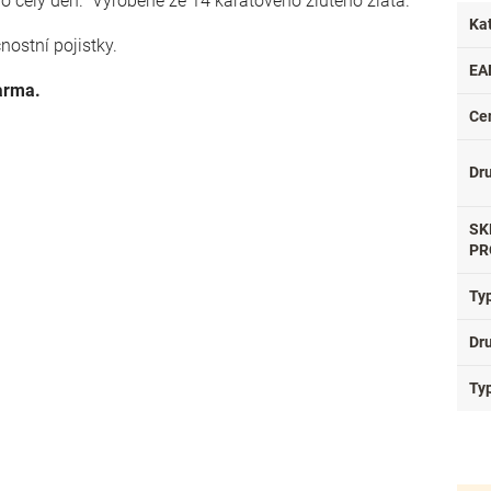
po celý den.
Vyrobené ze 14 karátového žlutého zlata.
Ka
nostní pojistky.
EA
arma.
Ce
Dr
SK
PR
Ty
Dr
Typ