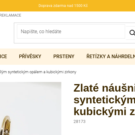
Doprava zdarma nad 1500 Kč
 REKLAMACE
ICE
PŘÍVĚSKY
PRSTENY
ŘETÍZKY A NÁHRDEL
bílým syntetickým opálem a kubickými zirkony
Zlaté náušn
syntetický
kubickými z
28173