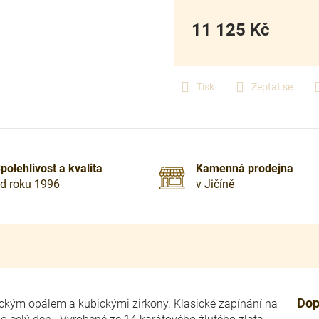
11 125 Kč
Měrná
cena:
Tisk
Zeptat se
polehlivost a kvalita
Kamenná prodejna
d roku 1996
v Jičíně
Dop
ckým opálem a kubickými zirkony.
Klasické zapínání na