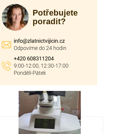
Potřebujete
poradit?
info
@
zlatnictvijicin.cz
+420 608311204