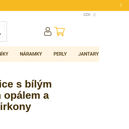
CZK
NÁKUPNÍ
KOŠÍK
NÍKY
NÁRAMKY
PERLY
JANTARY
SOUPRA
ice s bílým
m opálem a
irkony