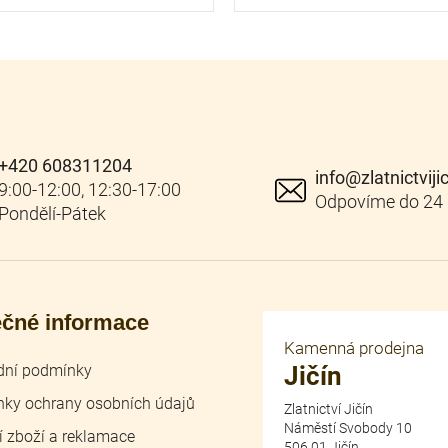
+420 608311204
info
@
zlatnictviji
ečné informace
Kamenná prodejna
ní podmínky
Jičín
ky ochrany osobních údajů
Zlatnictví Jičín
Náměstí Svobody 10
í zboží a reklamace
506 01 Jičín