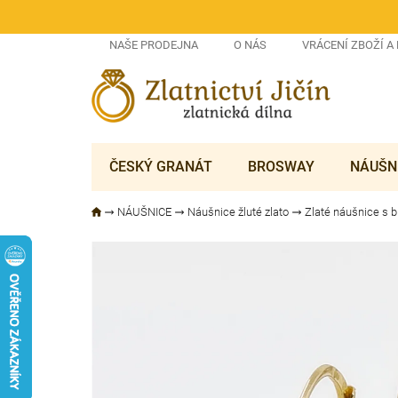
Přejít
na
obsah
NAŠE PRODEJNA
O NÁS
VRÁCENÍ ZBOŽÍ A
ČESKÝ GRANÁT
BROSWAY
NÁUŠN
NÁUŠNICE
Náušnice žluté zlato
Zlaté náušnice s 