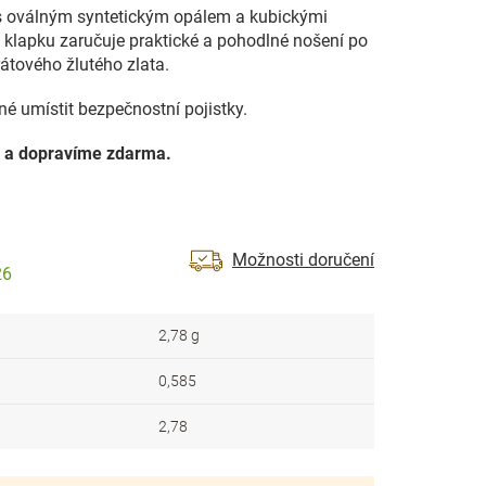
 oválným syntetickým opálem a kubickými
 klapku zaručuje praktické a pohodlné nošení po
átového žlutého zlata.
né umístit bezpečnostní pojistky.
 a dopravíme zdarma.
Možnosti doručení
26
2,78 g
0,585
2,78