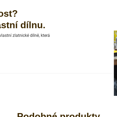
ost?
tní dílnu.
astní zlatnické dílně, která