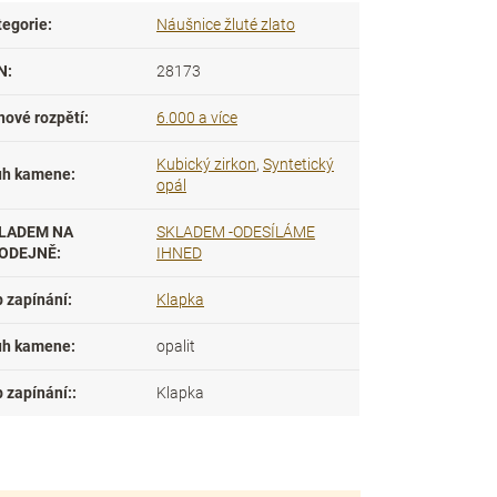
tegorie
:
Náušnice žluté zlato
N
:
28173
nové rozpětí
:
6.000 a více
Kubický zirkon
,
Syntetický
uh kamene
:
opál
LADEM NA
SKLADEM -ODESÍLÁME
ODEJNĚ
:
IHNED
p zapínání
:
Klapka
uh kamene
:
opalit
 zapínání:
:
Klapka