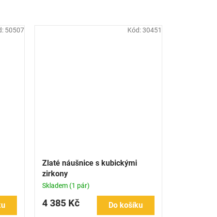
d:
50507
Kód:
30451
Zlaté náušnice s kubickými
zirkony
Skladem
(1 pár)
4 385 Kč
ku
Do košíku