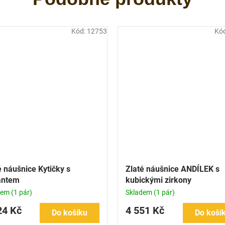
Kód:
12753
Kó
é náušnice Kytičky s
Zlaté náušnice ANDÍLEK s
iantem
kubickými zirkony
dem
(1 pár)
Skladem
(1 pár)
24 Kč
4 551 Kč
Do košíku
Do koší