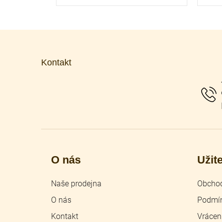
Z
á
p
Kontakt
a
t
í
O nás
Užit
Naše prodejna
Obchod
O nás
Podmín
Kontakt
Vrácen