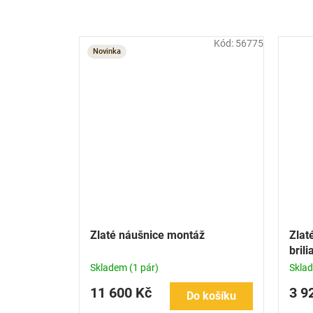
Kód:
56775
Novinka
Zlaté náušnice montáž
Zlat
bril
Skladem
(1 pár)
Skla
11 600 Kč
3 9
Do košíku