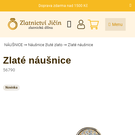
Přejít
Doprava zdarma nad 1500 Kč
na
CZK
obsah
NÁKUPNÍ
KOŠÍK
NÁUŠNICE
Náušnice žluté zlato
Zlaté náušnice
Zlaté náušnice
56790
Novinka