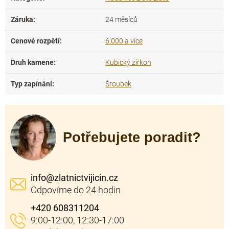
Záruka
:
24 měsíců
Cenové rozpětí
:
6.000 a více
Druh kamene
:
Kubický zirkon
Typ zapínání
:
Šroubek
Potřebujete poradit?
info
@
zlatnictvijicin.cz
+420 608311204