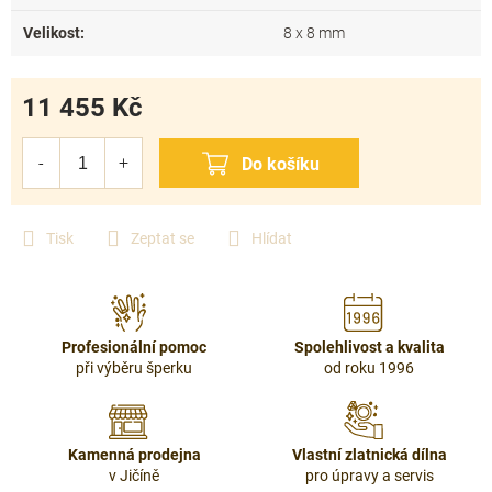
Velikost
:
8 x 8 mm
11 455 Kč
Měrná
cena:
Tisk
Zeptat se
Hlídat
Profesionální pomoc
Spolehlivost a kvalita
při výběru šperku
od roku 1996
Kamenná prodejna
Vlastní zlatnická dílna
v Jičíně
pro úpravy a servis