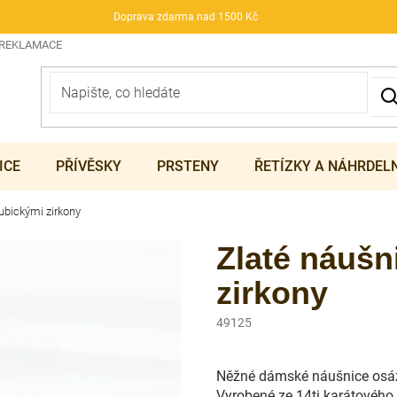
Doprava zdarma nad 1500 Kč
 REKLAMACE
ICE
PŘÍVĚSKY
PRSTENY
ŘETÍZKY A NÁHRDEL
ubickými zirkony
Zlaté náušn
zirkony
49125
Něžné dámské náušnice osáz
Vyrobené ze 14ti karátového 