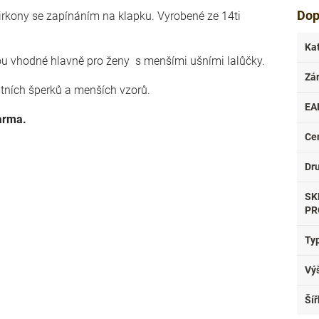
Dop
kony se zapínáním na klapku. Vyrobené ze 14ti
Ka
ou vhodné hlavně pro ženy s menšími ušními lalůčky.
Zá
ntních šperků a menších vzorů.
EA
arma.
Ce
Dr
SK
PR
Ty
Vý
Šíř