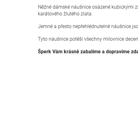
Něžné dámské náušnice osázené kubickými zir
karátového žlutého zlata.
Jemné a přesto nepřehlédnutelné náušnice js
Tyto náušnice potěší všechny milovnice dece
Šperk Vám krásně zabalíme a dopravíme zd