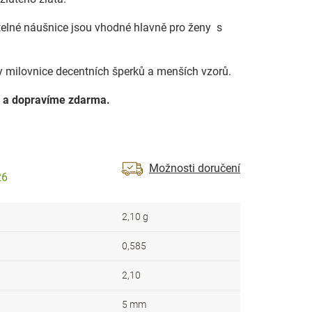
elné náušnice jsou vhodné hlavně pro ženy s
y milovnice decentních šperků a menších vzorů.
 a dopravíme zdarma.
Možnosti doručení
26
2,10 g
0,585
2,10
5 mm