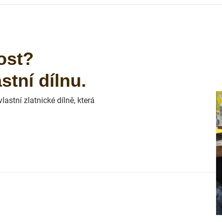
ost?
tní dílnu.
astní zlatnické dílně, která