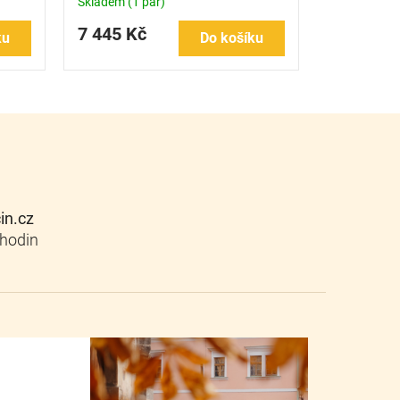
Skladem
(1 pár)
7 445 Kč
ku
Do košíku
cin.cz