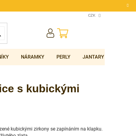
CZK
NÁKUPNÍ
KOŠÍK
NÍKY
NÁRAMKY
PERLY
JANTARY
SOUPRA
ice s kubickými
ené kubickými zirkony se zapínáním na klapku.
žlutého zlata.