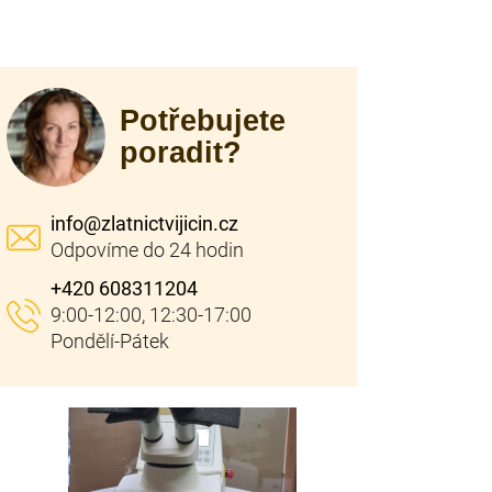
Potřebujete
poradit?
info
@
zlatnictvijicin.cz
+420 608311204