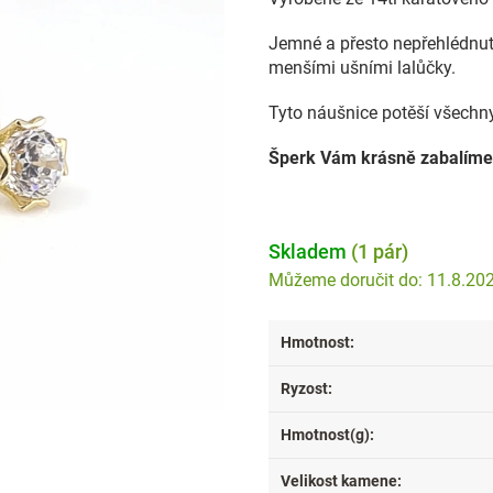
Jemné a přesto nepřehlédnut
menšími ušními lalůčky.
Tyto náušnice potěší všechn
Šperk Vám krásně zabalíme
Skladem
(1 pár)
11.8.20
Hmotnost
:
Ryzost
:
Hmotnost(g)
:
Velikost kamene
: