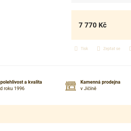
7 770 Kč
Měrná
cena:
Tisk
Zeptat se
polehlivost a kvalita
Kamenná prodejna
d roku 1996
v Jičíně