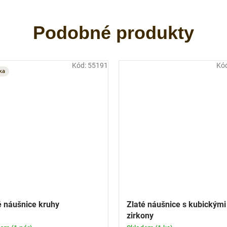
Kód:
55191
Kó
ka
é náušnice kruhy
Zlaté náušnice s kubickými
zirkony