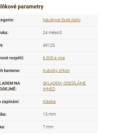
lňkové parametry
tegorie
:
Náušnice žluté zlato
ruka
:
24 měsíců
N
:
49125
nové rozpětí
:
6.000 a více
uh kamene
:
Kubický zirkon
LADEM NA
SKLADEM -ODESÍLÁME
ODEJNĚ
:
IHNED
p zapínání
:
Klapka
ška
:
15 mm
ka
:
7 mm