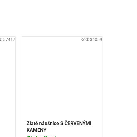
d:
57417
Kód:
34059
Zlaté náušnice S ČERVENÝMI
KAMENY