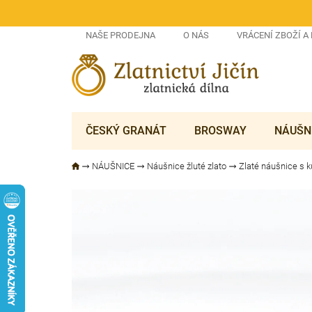
Přejít
na
obsah
NAŠE PRODEJNA
O NÁS
VRÁCENÍ ZBOŽÍ A
ČESKÝ GRANÁT
BROSWAY
NÁUŠN
NÁUŠNICE
Náušnice žluté zlato
Zlaté náušnice s k