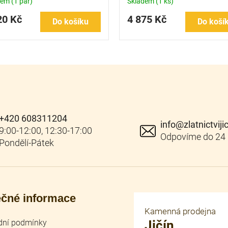
dem
(1 pár)
Skladem
(1 ks)
20 Kč
4 875 Kč
Do košíku
Do koší
+420 608311204
info
@
zlatnictviji
ečné informace
Kamenná prodejna
ní podmínky
Jičín