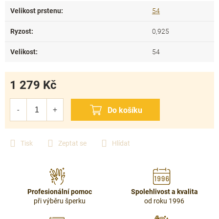
Velikost prstenu
:
54
Ryzost
:
0,925
Velikost
:
54
1 279 Kč
Měrná
cena:
Tisk
Zeptat se
Hlídat
Profesionální pomoc
Spolehlivost a kvalita
při výběru šperku
od roku 1996