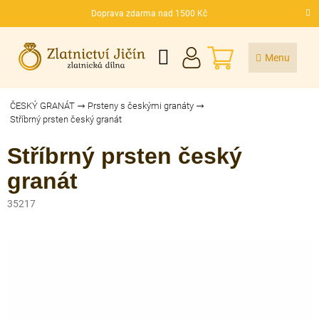
Přejít
Doprava zdarma nad 1500 Kč
na
CZK
obsah
NÁKUPNÍ
KOŠÍK
ČESKÝ GRANÁT
Prsteny s českými granáty
Stříbrný prsten český granát
Stříbrný prsten český
granát
35217