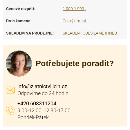
Cenové rozpětí
:
1.000-1.999,-
Druh kamene
:
Český granát
SKLADEM NA PRODEJNĚ
:
SKLADEM -ODESÍLÁME IHNED
Potřebujete poradit?
info
@
zlatnictvijicin.cz
+420 608311204