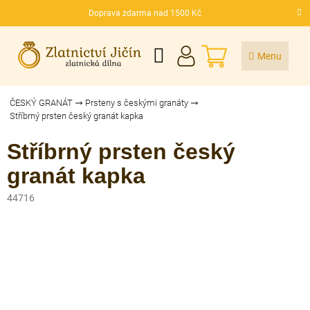
Přejít
Doprava zdarma nad 1500 Kč
na
CZK
obsah
NÁKUPNÍ
KOŠÍK
ČESKÝ GRANÁT
Prsteny s českými granáty
Stříbrný prsten český granát kapka
Stříbrný prsten český
granát kapka
44716