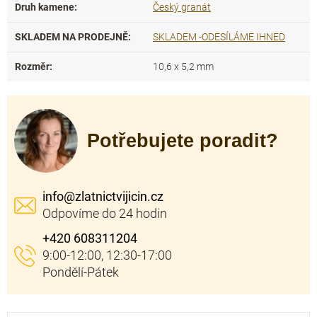
Druh kamene
:
Český granát
SKLADEM NA PRODEJNĚ
:
SKLADEM -ODESÍLÁME IHNED
Rozměr
:
10,6 x 5,2 mm
Potřebujete poradit?
info
@
zlatnictvijicin.cz
+420 608311204