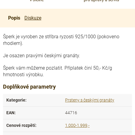
Popis
Diskuze
Šperk je vyroben ze stříbra ryzosti 925/1000 (pokoveno
rhodiem).
Je osazen pravými českými granáty.
Šperk vám můžeme pozlatit. Příplatek činí 50,- Kč/g
hmotnosti výrobku.
Doplňkové parametry
Kategorie
:
Prsteny s českými granáty
EAN
:
44716
Cenové rozpětí
:
1.000-1.999,-