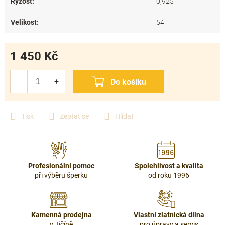
Ryzost
:
0,925
Velikost
:
54
1 450 Kč
Měrná
cena:
Tisk
Zeptat se
Hlídat
Profesionální pomoc
Spolehlivost a kvalita
při výběru šperku
od roku 1996
Kamenná prodejna
Vlastní zlatnická dílna
v Jičíně
pro úpravy a servis