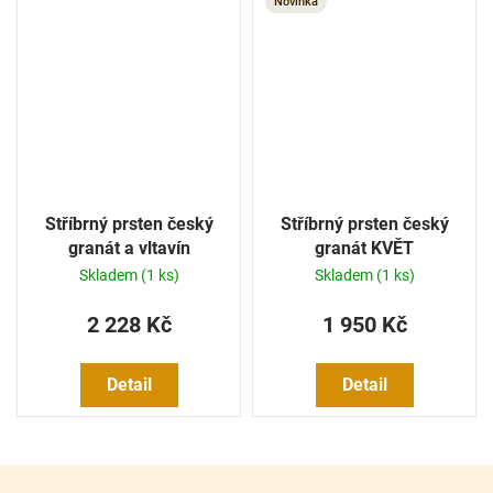
Novinka
Stříbrný prsten český
Stříbrný prsten český
granát a vltavín
granát KVĚT
Skladem
(1 ks)
Skladem
(1 ks)
2 228 Kč
1 950 Kč
Detail
Detail
Z