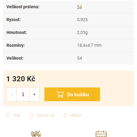
Velikost prstenu
:
54
Ryzost
:
0,925
Hmotnost
:
2,03g
Rozměry
:
18,4x4,7 mm
Velikost
:
54
1 320 Kč
Měrná
cena:
Tisk
Zeptat se
Hlídat