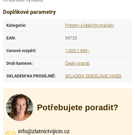
Doplňkové parametry
Kategorie
:
Prsteny s českými granáty
EAN
:
39720
Cenové rozpětí
:
1.000-1.999,-
Druh kamene
:
Český granát
SKLADEM NA PRODEJNĚ
:
SKLADEM -ODESÍLÁME IHNED
Potřebujete poradit?
info
@
zlatnictvijicin.cz