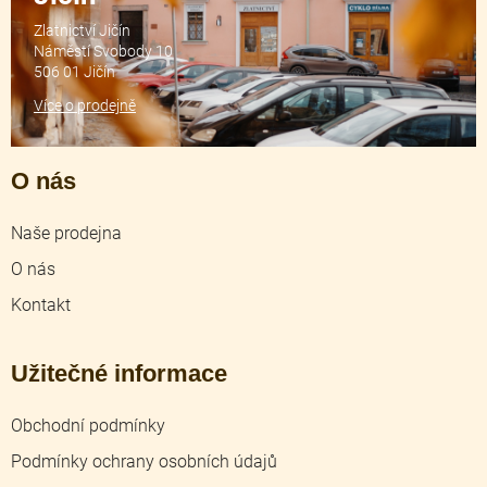
Zlatnictví Jičín
Náměstí Svobody 10
506 01 Jičín
Více o prodejně
O nás
Naše prodejna
O nás
Kontakt
Užitečné informace
Obchodní podmínky
Podmínky ochrany osobních údajů