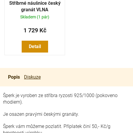
Stříbrné náušnice český
granát VLNA
Skladem
(1 pár)
1 729 Kč
Detail
Popis
Diskuze
Šperk je vyroben ze stříbra ryzosti 925/1000 (pokoveno
rhodiem).
Je osazen pravými českými granáty.
Šperk vám můžeme pozlatit. Příplatek činí 50,- Kč/g
hmotnosti výrobku.