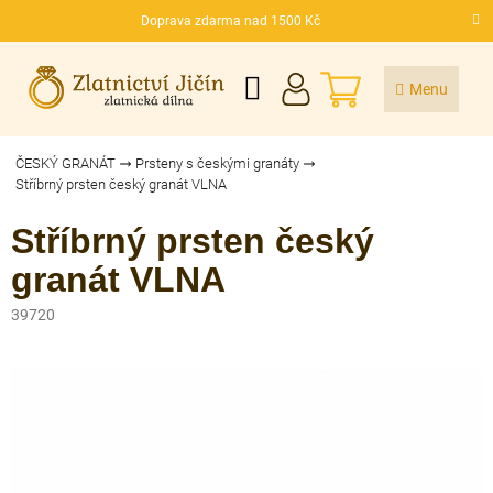
Přejít
Doprava zdarma nad 1500 Kč
na
CZK
obsah
NÁKUPNÍ
KOŠÍK
ČESKÝ GRANÁT
Prsteny s českými granáty
Stříbrný prsten český granát VLNA
Stříbrný prsten český
granát VLNA
39720