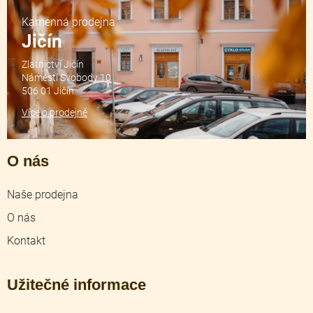
Kamenná prodejna
Jičín
Zlatnictví Jičín
Náměstí Svobody 10
506 01 Jičín
Více o prodejně
O nás
Naše prodejna
O nás
Kontakt
Užitečné informace