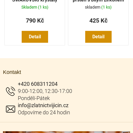
Skladem
(1 ks)
skladem
(1 ks)
790 Kč
425 Kč
Detail
Detail
Z
á
Kontakt
p
a
+420 608311204
t
í
info
@
zlatnictvijicin.cz