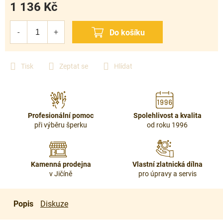
1 136 Kč
Měrná
cena:
Tisk
Zeptat se
Hlídat
Profesionální pomoc
Spolehlivost a kvalita
při výběru šperku
od roku 1996
Kamenná prodejna
Vlastní zlatnická dílna
v Jičíně
pro úpravy a servis
Popis
Diskuze