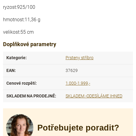
ryzost:925/100
hmotnost:11,36 g
velikost:55 cm
Doplňkové parametry
Kategorie
:
Prsteny stříbro
EAN
:
37629
Cenové rozpětí
:
1.000-1.999,-
SKLADEM NA PRODEJNĚ
:
SKLADEM -ODESÍLÁME IHNED
Potřebujete poradit?