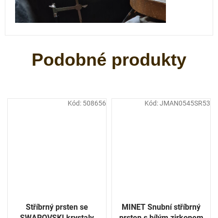
Kód:
508656
Kód:
JMAN0545SR53
Stříbrný prsten se
MINET Snubní stříbrný
SWAROVSKI krystaly
prsten s bílým zirkonem