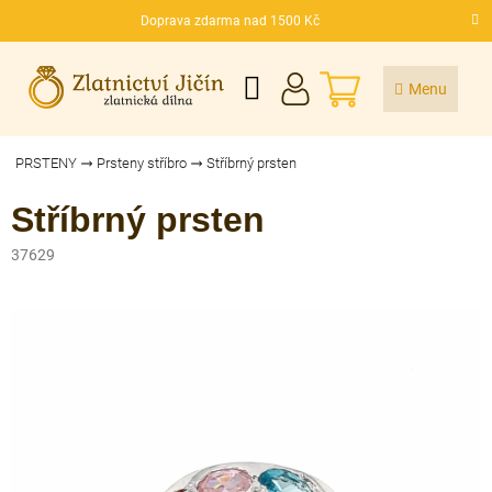
Přejít
Doprava zdarma nad 1500 Kč
na
CZK
obsah
NÁKUPNÍ
KOŠÍK
PRSTENY
Prsteny stříbro
Stříbrný prsten
Stříbrný prsten
37629