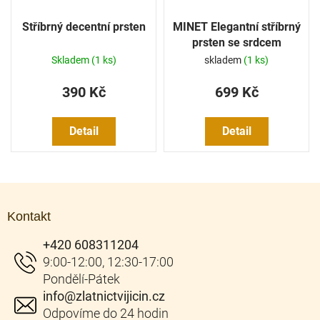
Stříbrný decentní prsten
MINET Elegantní stříbrný
prsten se srdcem
Skladem
(1 ks)
skladem
(1 ks)
390 Kč
699 Kč
Detail
Detail
Z
á
Kontakt
p
a
+420 608311204
t
í
info
@
zlatnictvijicin.cz