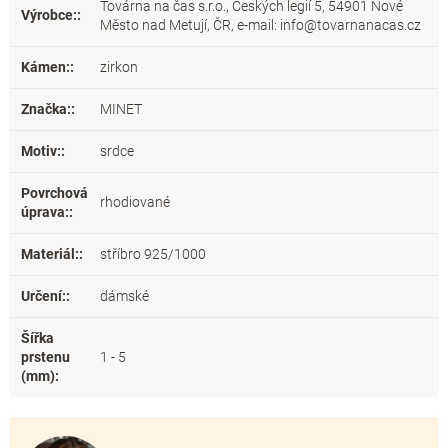
Továrna na čas s.r.o., Českých legií 5, 54901 Nové
Výrobce:
:
Město nad Metují, ČR, e-mail: info@tovarnanacas.cz
Kámen:
:
zirkon
Značka:
:
MINET
Motiv:
:
srdce
Povrchová
rhodiované
úprava:
:
Materiál:
:
stříbro 925/1000
Určení:
:
dámské
Šířka
prstenu
1 - 5
(mm)
: