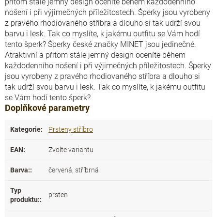
přitom stále jemný design oceníte během každodenního
nošení i při výjimečných příležitostech. Šperky jsou vyrobeny
z pravého rhodiovaného stříbra a dlouho si tak udrží svou
barvu i lesk. Tak co myslíte, k jakému outfitu se Vám hodí
tento šperk? Šperky české značky MINET jsou jedinečné.
Atraktivní a přitom stále jemný design oceníte během
každodenního nošení i při výjimečných příležitostech. Šperky
jsou vyrobeny z pravého rhodiovaného stříbra a dlouho si
tak udrží svou barvu i lesk. Tak co myslíte, k jakému outfitu
se Vám hodí tento šperk?
Doplňkové parametry
Kategorie
:
Prsteny stříbro
EAN
:
Zvolte variantu
Barva:
:
červená, stříbrná
Typ
prsten
produktu:
: