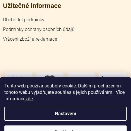
Užitečné informace
Obchodní podmínky
Podmínky ochrany osobních údajů
Vrácení zboží a reklamace
dobírka
převodem
Tento web používá soubory cookie. Dalším procházením
tohoto webu vyjadřujete souhlas s jejich používáním.. Více
osobní
odběr
informací
zde
.
Nastavení
Copyright 2026
Zlatnictví Jičín
. Všechna práva
vyhrazena.