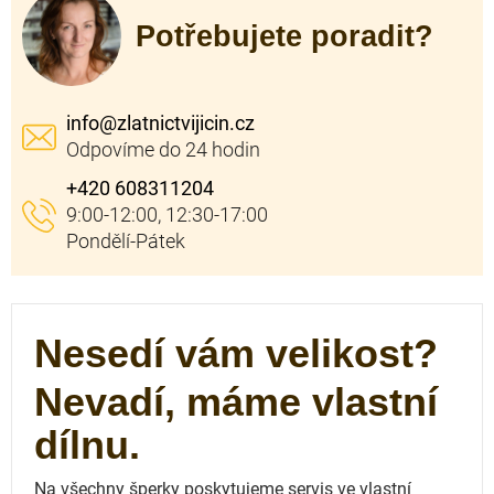
Potřebujete poradit?
info
@
zlatnictvijicin.cz
+420 608311204
Nesedí vám velikost?
Nevadí, máme vlastní
dílnu.
Na všechny šperky poskytujeme servis ve vlastní