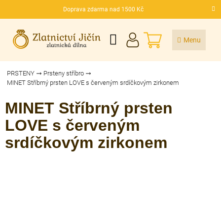
Přejít
Doprava zdarma nad 1500 Kč
na
CZK
obsah
NÁKUPNÍ
KOŠÍK
PRSTENY
Prsteny stříbro
MINET Stříbrný prsten LOVE s červeným srdíčkovým zirkonem
MINET Stříbrný prsten
LOVE s červeným
srdíčkovým zirkonem