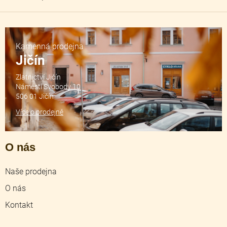
Kamenná prodejna
Jičín
Zlatnictví Jičín
Náměstí Svobody 10
506 01 Jičín
Více o prodejně
O nás
Naše prodejna
O nás
Kontakt