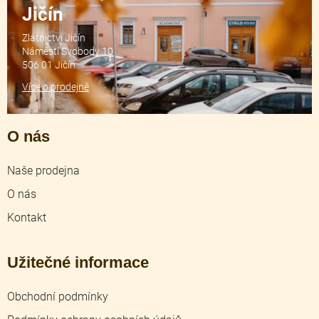
Jičín
Zlatnictví Jičín
Náměstí Svobody 10
506 01 Jičín
Více o prodejně
O nás
Naše prodejna
O nás
Kontakt
Užitečné informace
Obchodní podmínky