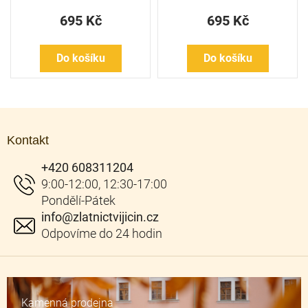
695 Kč
695 Kč
Do košíku
Do košíku
Z
á
Kontakt
p
a
+420 608311204
t
í
info
@
zlatnictvijicin.cz
Kamenná prodejna