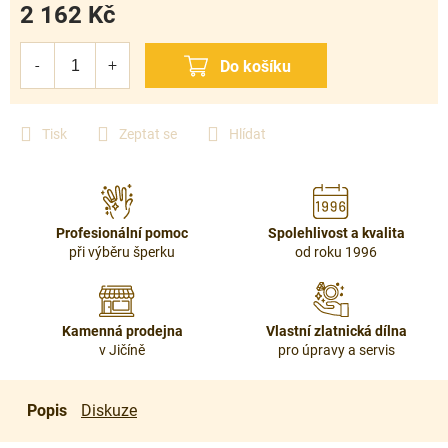
2 162 Kč
Měrná
cena:
Tisk
Zeptat se
Hlídat
Profesionální pomoc
Spolehlivost a kvalita
při výběru šperku
od roku 1996
Kamenná prodejna
Vlastní zlatnická dílna
v Jičíně
pro úpravy a servis
Popis
Diskuze