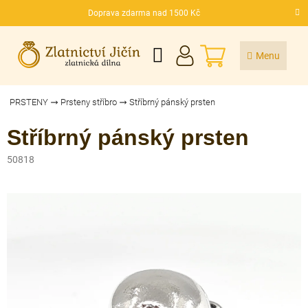
Přejít
Doprava zdarma nad 1500 Kč
na
CZK
obsah
NÁKUPNÍ
KOŠÍK
PRSTENY
Prsteny stříbro
Stříbrný pánský prsten
Stříbrný pánský prsten
50818