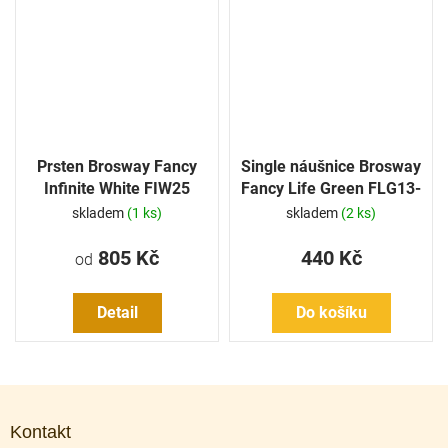
Prsten Brosway Fancy
Single náušnice Brosway
Infinite White FIW25
Fancy Life Green FLG13-
1 Ks
skladem
(1 ks)
skladem
(2 ks)
805 Kč
440 Kč
od
Detail
Do košíku
Z
á
Kontakt
p