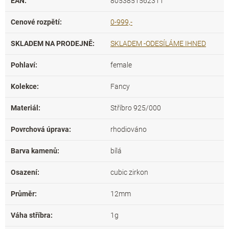
EAN
:
8053851562311
Cenové rozpětí
:
0-999,-
SKLADEM NA PRODEJNĚ
:
SKLADEM -ODESÍLÁME IHNED
Pohlaví
:
female
Kolekce
:
Fancy
Materiál
:
Stříbro 925/000
Povrchová úprava
:
rhodiováno
Barva kamenů
:
bílá
Osazení
:
cubic zirkon
Průměr
:
12mm
Váha stříbra
:
1g