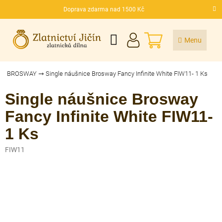
Přejít
Doprava zdarma nad 1500 Kč
na
CZK
obsah
NÁKUPNÍ
KOŠÍK
BROSWAY
Single náušnice Brosway Fancy Infinite White FIW11- 1 Ks
Single náušnice Brosway
Fancy Infinite White FIW11-
1 Ks
FIW11