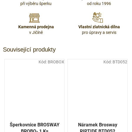
při výběru šperku
od roku 1996
Kamenná prodejna
Vlastní zlatnická dílna
v Jičíně
pro úpravy a servis
Související produkty
Kód:
BROBOX
Kód:
BTD052
Šperkovnice BROSWAY
Náramek Brosway
BROBO- 1 Ks
RIPTIDE BTD052