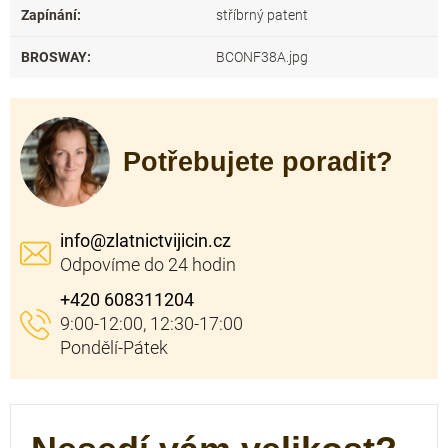
Zapínání
:
stříbrný patent
BROSWAY
:
BCONF38A.jpg
Potřebujete poradit?
info
@
zlatnictvijicin.cz
+420 608311204