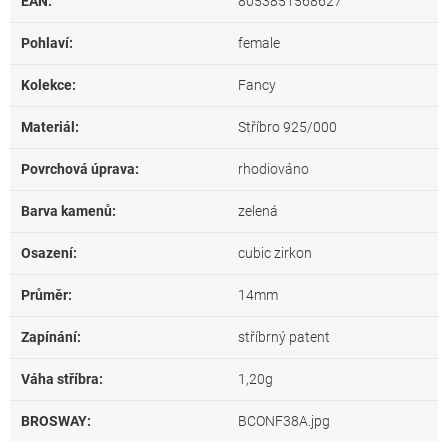
EAN
:
8053851568627
Pohlaví
:
female
Kolekce
:
Fancy
Materiál
:
Stříbro 925/000
Povrchová úprava
:
rhodiováno
Barva kamenů
:
zelená
Osazení
:
cubic zirkon
Průměr
:
14mm
Zapínání
:
stříbrný patent
Váha stříbra
:
1,20g
BROSWAY
:
BCONF38A.jpg