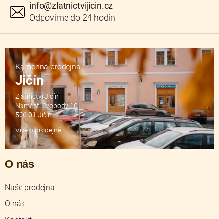
info
@
zlatnictvijicin.cz
Kamenná prodejna
Jičín
Zlatnictví Jičín
Náměstí Svobody 10
506 01 Jičín
Více o prodejně
O nás
Naše prodejna
O nás