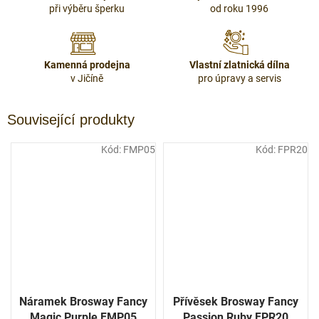
při výběru šperku
od roku 1996
Kamenná prodejna
Vlastní zlatnická dílna
v Jičíně
pro úpravy a servis
Související produkty
Kód:
FMP05
Kód:
FPR20
Náramek Brosway Fancy
Přívěsek Brosway Fancy
Magic Purple FMP05
Passion Ruby FPR20