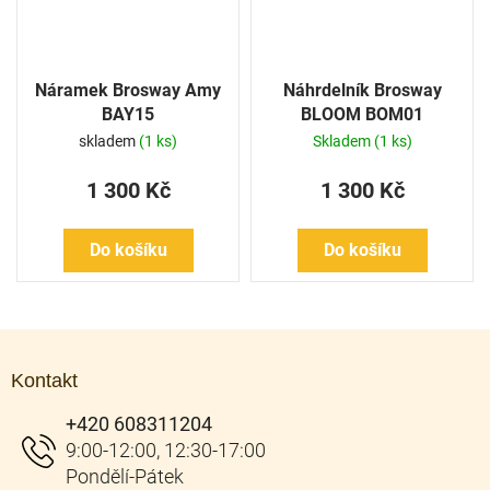
Náramek Brosway Amy
Náhrdelník Brosway
BAY15
BLOOM BOM01
skladem
(1 ks)
Skladem
(1 ks)
1 300 Kč
1 300 Kč
Do košíku
Do košíku
Z
á
Kontakt
p
a
+420 608311204
t
í