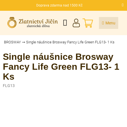
Přejít
Doprava zdarma nad 1500 Kč
na
CZK
obsah
NÁKUPNÍ
KOŠÍK
BROSWAY
Single náušnice Brosway Fancy Life Green FLG13- 1 Ks
Single náušnice Brosway
Fancy Life Green FLG13- 1
Ks
FLG13