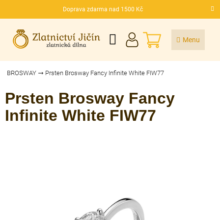
Přejít
Doprava zdarma nad 1500 Kč
na
CZK
obsah
NÁKUPNÍ
KOŠÍK
BROSWAY
Prsten Brosway Fancy Infinite White FIW77
Prsten Brosway Fancy
Infinite White FIW77