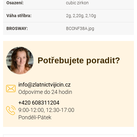
Osazení
:
cubic zirkon
Váha stříbra
:
2g, 2,20g, 2,10g
BROSWAY
:
BCONF38A.jpg
Potřebujete poradit?
info
@
zlatnictvijicin.cz
+420 608311204