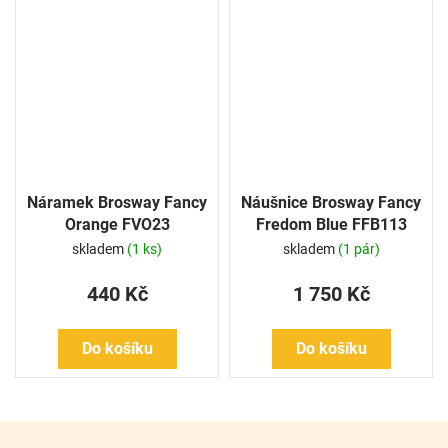
Náramek Brosway Fancy
Náušnice Brosway Fancy
Orange FVO23
Fredom Blue FFB113
skladem
(1 ks)
skladem
(1 pár)
440 Kč
1 750 Kč
Do košíku
Do košíku
Z