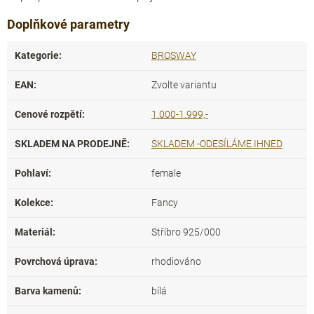
Doplňkové parametry
Kategorie
:
BROSWAY
EAN
:
Zvolte variantu
Cenové rozpětí
:
1.000-1.999,-
SKLADEM NA PRODEJNĚ
:
SKLADEM -ODESÍLÁME IHNED
Pohlaví
:
female
Kolekce
:
Fancy
Materiál
:
Stříbro 925/000
Povrchová úprava
:
rhodiováno
Barva kamenů
:
bílá