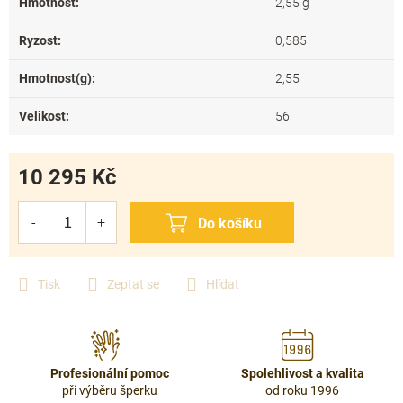
Hmotnost
:
2,55 g
Ryzost
:
0,585
Hmotnost(g)
:
2,55
Velikost
:
56
10 295 Kč
Měrná
cena:
Tisk
Zeptat se
Hlídat
Profesionální pomoc
Spolehlivost a kvalita
při výběru šperku
od roku 1996