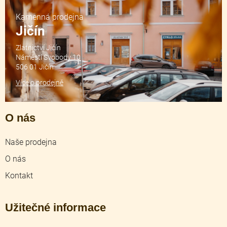
Kamenná prodejna
Jičín
Zlatnictví Jičín
Náměstí Svobody 10
506 01 Jičín
Více o prodejně
O nás
Naše prodejna
O nás
Kontakt
Užitečné informace