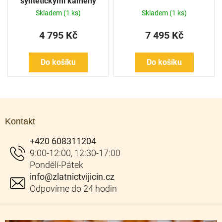
syntetickými kameny
Skladem
(1 ks)
Skladem
(1 ks)
4 795 Kč
7 495 Kč
Do košíku
Do košíku
Z
á
Kontakt
p
a
+420 608311204
t
í
info
@
zlatnictvijicin.cz