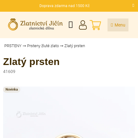
Přejít
Doprava zdarma nad 1500 Kč
na
CZK
obsah
NÁKUPNÍ
KOŠÍK
PRSTENY
Prsteny žluté zlato
Zlatý prsten
Zlatý prsten
41609
Novinka