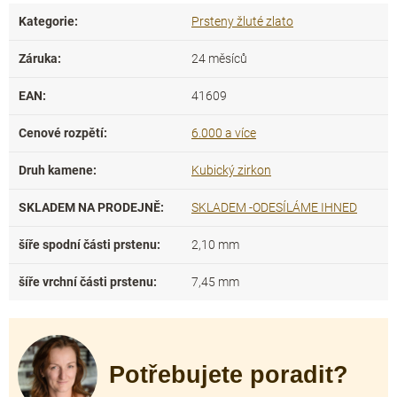
Kategorie
:
Prsteny žluté zlato
Záruka
:
24 měsíců
EAN
:
41609
Cenové rozpětí
:
6.000 a více
Druh kamene
:
Kubický zirkon
SKLADEM NA PRODEJNĚ
:
SKLADEM -ODESÍLÁME IHNED
šíře spodní části prstenu
:
2,10 mm
šíře vrchní části prstenu
:
7,45 mm
Potřebujete poradit?