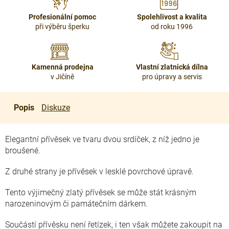
Profesionální pomoc
Spolehlivost a kvalita
při výběru šperku
od roku 1996
Kamenná prodejna
Vlastní zlatnická dílna
v Jičíně
pro úpravy a servis
Popis
Diskuze
Elegantní přívěsek ve tvaru dvou srdíček, z níž jedno je
broušené.
Z druhé strany je přívěsek v lesklé povrchové úpravě.
Tento výjimečný zlatý přívěsek se může stát krásným
narozeninovým či památečním dárkem.
Součástí přívěsku není řetízek, i ten však můžete zakoupit na