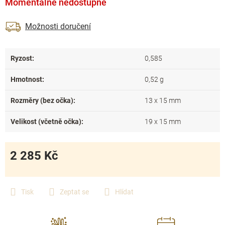
Momentálně nedostupné
Možnosti doručení
Ryzost
:
0,585
Hmotnost
:
0,52 g
Rozměry (bez očka)
:
13 x 15 mm
Velikost (včetně očka)
:
19 x 15 mm
2 285 Kč
Měrná
cena:
Tisk
Zeptat se
Hlídat