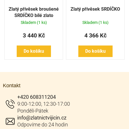
Zlatý přívěsek broušené
Zlatý přívěsek SRDÍČKO
SRDÍČKO bílé zlato
Skladem
(1 ks)
Skladem
(1 ks)
3 440 Kč
4 366 Kč
Do košíku
Do košíku
Z
á
Kontakt
p
a
+420 608311204
t
í
info
@
zlatnictvijicin.cz