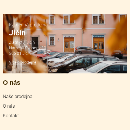
Kamenná prodejna
Jičín
Zlatnictví Jičín
Náměstí Svobody 10
506 01 Jičín
Více o prodejně
O nás
Naše prodejna
O nás
Kontakt