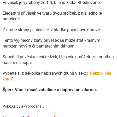
Přívěsek je vyrobený ze 14k bílého zlata. Rhodiováno.
Elegantní přívěsek ve tvaru dvou srdíček, z níž jedno je
broušené.
Z druhé strany je přívěsek v hladké povrchové úpravě.
Tento výjimečný zlatý přívěsek se může stát krásným
narozeninovým či památečním dárkem.
Součástí přívěsku není řetízek, i ten však můžete zakoupit na
našem e-shopu.
Vyberte si z několika nabízených druhů v sekci "
Řetízky bílé
zlato
".
Šperk Vám krásně zabalíme a dopravíme zdarma.
Položka byla vyprodána…