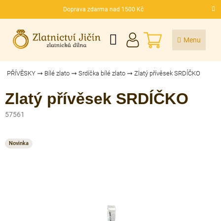
Přejít
Doprava zdarma nad 1500 Kč
na
CZK
obsah
NÁKUPNÍ
KOŠÍK
PŘÍVĚSKY
Bílé zlato
Srdíčka bílé zlato
Zlatý přívěsek SRDÍČKO
Zlatý přívěsek SRDÍČKO
57561
Novinka