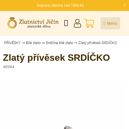
Přejít
Doprava zdarma nad 1500 Kč
na
CZK
obsah
NÁKUPNÍ
KOŠÍK
PŘÍVĚSKY
Bílé zlato
Srdíčka bílé zlato
Zlatý přívěsek SRDÍČKO
Zlatý přívěsek SRDÍČKO
48984