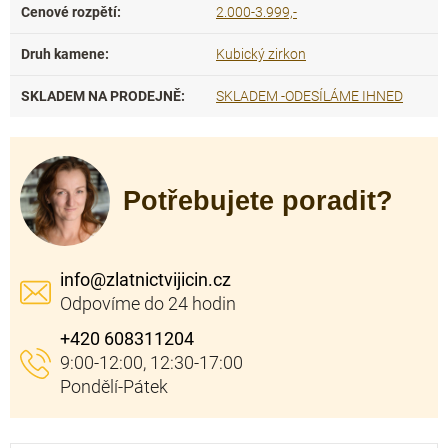
Cenové rozpětí
:
2.000-3.999,-
Druh kamene
:
Kubický zirkon
SKLADEM NA PRODEJNĚ
:
SKLADEM -ODESÍLÁME IHNED
Potřebujete poradit?
info
@
zlatnictvijicin.cz
+420 608311204