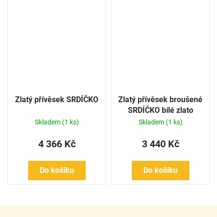
Zlatý přívěsek SRDÍČKO
Zlatý přívěsek broušené
SRDÍČKO bílé zlato
Skladem
(1 ks)
Skladem
(1 ks)
4 366 Kč
3 440 Kč
Do košíku
Do košíku
Z