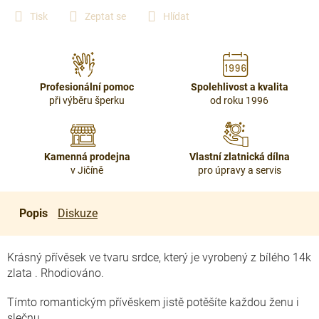
Tisk
Zeptat se
Hlídat
Profesionální pomoc
Spolehlivost a kvalita
při výběru šperku
od roku 1996
Kamenná prodejna
Vlastní zlatnická dílna
v Jičíně
pro úpravy a servis
Popis
Diskuze
Krásný přívěsek ve tvaru srdce, který je vyrobený z bílého 14k
zlata . Rhodiováno.
Tímto romantickým přívěskem jistě potěšíte každou ženu i
slečnu.