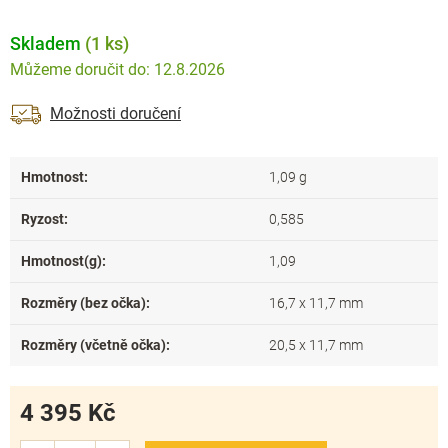
Skladem
(1 ks)
12.8.2026
Možnosti doručení
Hmotnost
:
1,09 g
Ryzost
:
0,585
Hmotnost(g)
:
1,09
Rozměry (bez očka)
:
16,7 x 11,7 mm
Rozměry (včetně očka)
:
20,5 x 11,7 mm
4 395 Kč
Měrná