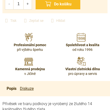
cena:
Tisk
Zeptat se
Hlídat
Profesionální pomoc
Spolehlivost a kvalita
při výběru šperku
od roku 1996
Kamenná prodejna
Vlastní zlatnická dílna
v Jičíně
pro úpravy a servis
Popis
Diskuze
Přívěsek ve tvaru podkovy je vyrobený ze žlutého 14
karátového žlutého zlata.