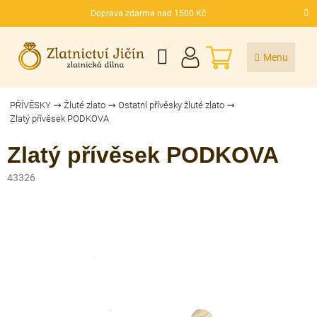
Přejít
Doprava zdarma nad 1500 Kč
na
CZK
obsah
NÁKUPNÍ
KOŠÍK
PŘÍVĚSKY
Žluté zlato
Ostatní přívěsky žluté zlato
Zlatý přívěsek PODKOVA
Zlatý přívěsek PODKOVA
43326