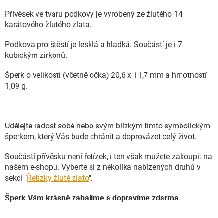
Přívěsek ve tvaru podkovy je vyrobený ze žlutého 14
karátového žlutého zlata.
Podkova pro štěstí je lesklá a hladká. Součástí je i 7
kubickým zirkonů.
Šperk o velikosti (včetně očka) 20,6 x 11,7 mm a hmotností
1,09 g.
Udělejte radost sobě nebo svým blízkým tímto symbolickým
šperkem, který Vás bude chránit a doprovázet celý život.
Součástí přívěsku není řetízek, i ten však můžete zakoupit na
našem e-shopu. Vyberte si z několika nabízených druhů v
sekci "
Řetízky žluté zlato
".
Šperk Vám krásně zabalíme a dopravíme zdarma.