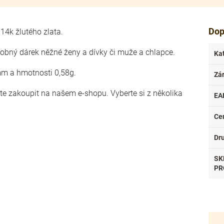
Dop
14k žlutého zlata.
drobný dárek něžné ženy a dívky či muže a chlapce.
Ka
mm a hmotnosti 0,58g.
Zá
ete zakoupit na našem e-shopu. Vyberte si z několika
EA
.
Ce
Dr
SK
PR