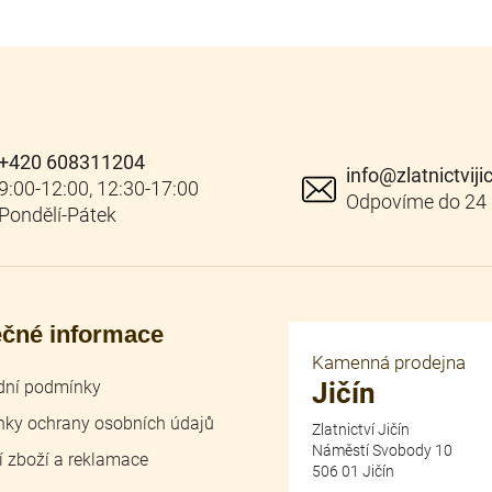
+420 608311204
info
@
zlatnictviji
ečné informace
Kamenná prodejna
ní podmínky
Jičín
ky ochrany osobních údajů
Zlatnictví Jičín
Náměstí Svobody 10
í zboží a reklamace
506 01 Jičín