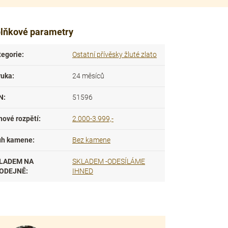
lňkové parametry
tegorie
:
Ostatní přívěsky žluté zlato
ruka
:
24 měsíců
N
:
51596
nové rozpětí
:
2.000-3.999,-
uh kamene
:
Bez kamene
LADEM NA
SKLADEM -ODESÍLÁME
ODEJNĚ
:
IHNED