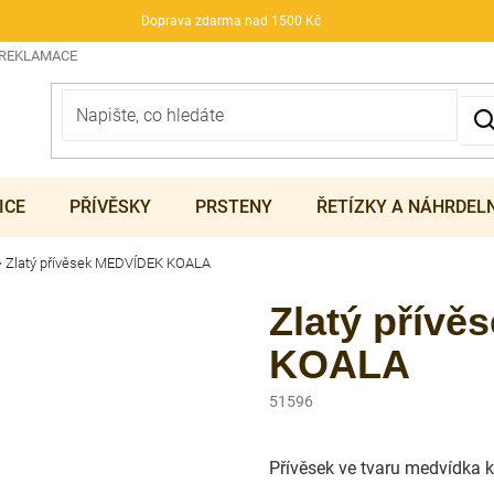
Doprava zdarma nad 1500 Kč
 REKLAMACE
ICE
PŘÍVĚSKY
PRSTENY
ŘETÍZKY A NÁHRDEL
Zlatý přívěsek MEDVÍDEK KOALA
Zlatý přív
KOALA
51596
Přívěsek ve tvaru medvídka k