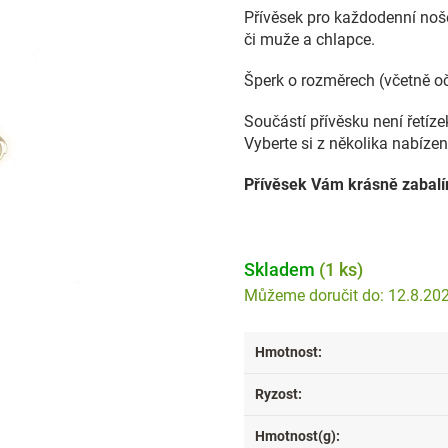
Přívěsek pro každodenní noše
či muže a chlapce.
Šperk o rozměrech (včetně o
Součástí přívěsku není řetíz
Vyberte si z několika nabízen
Přívěsek Vám krásně zabal
Skladem
(1 ks)
12.8.20
Hmotnost
:
Ryzost
:
Hmotnost(g)
: