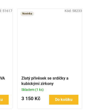
d:
51617
Kód:
58233
Novinka
OVA
Zlatý přívěsek se srdíčky a
kubickými zirkony
Skladem
(1 ks)
3 150 Kč
ku
Do košíku