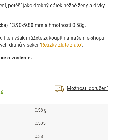
ní, potěší jako drobný dárek něžné ženy a dívky
čka) 13,90x9,80 mm a hmotnosti 0,58g.
ek, i ten však můžete zakoupit na našem e-shopu.
ých druhů v sekci "
Řetízky žluté zlato
".
íme a zašleme.
Možnosti doručení
26
0,58 g
0,585
0,58