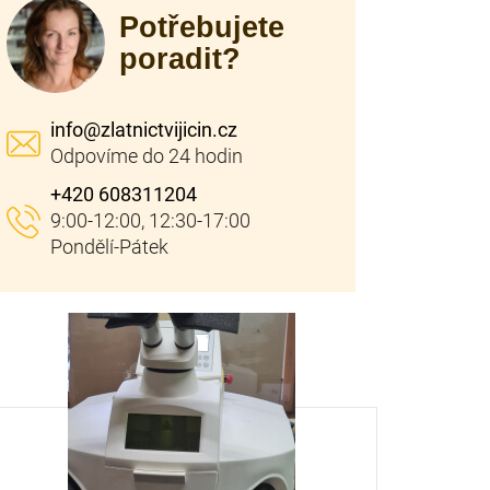
Potřebujete
poradit?
info
@
zlatnictvijicin.cz
+420 608311204