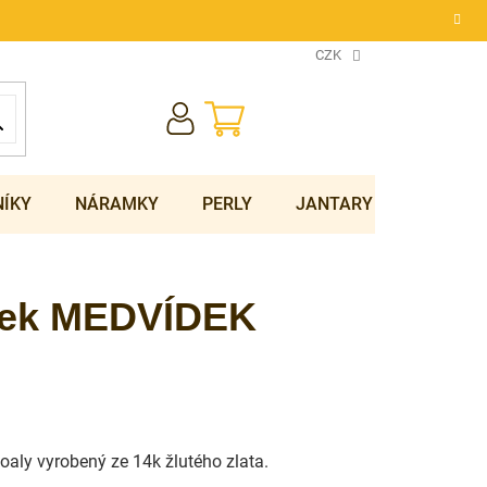
CZK
NÁKUPNÍ
KOŠÍK
NÍKY
NÁRAMKY
PERLY
JANTARY
SOUPRA
ěsek MEDVÍDEK
oaly vyrobený ze 14k žlutého zlata.