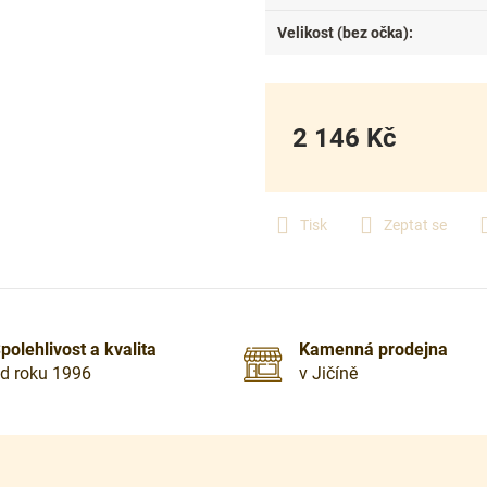
Velikost (bez očka)
:
2 146 Kč
Měrná
cena:
Tisk
Zeptat se
polehlivost a kvalita
Kamenná prodejna
d roku 1996
v Jičíně