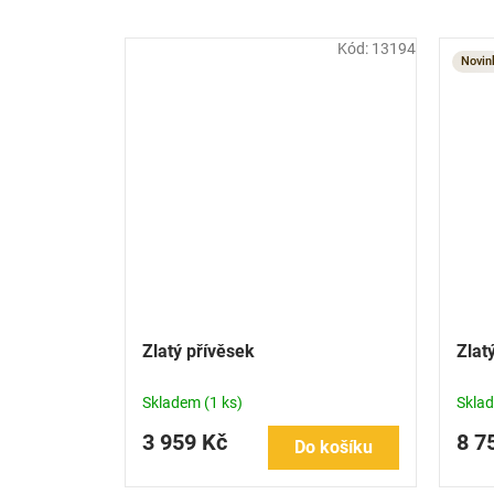
Kód:
13194
Novin
Zlatý přívěsek
Zlat
Skladem
(1 ks)
Skla
3 959 Kč
8 7
Do košíku