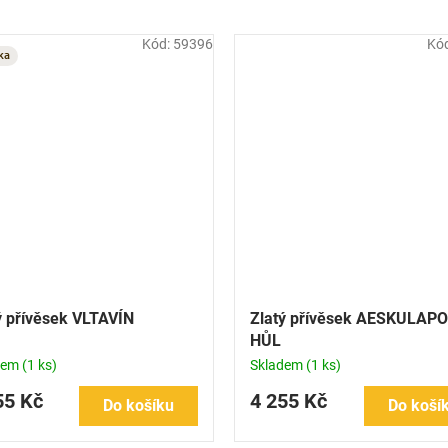
Kód:
59396
Kó
ka
ý přívěsek VLTAVÍN
Zlatý přívěsek AESKULAP
HŮL
dem
(1 ks)
Skladem
(1 ks)
55 Kč
4 255 Kč
Do košíku
Do koší