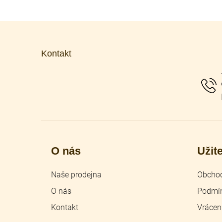
Z
á
p
Kontakt
a
t
í
O nás
Užit
Naše prodejna
Obchod
O nás
Podmín
Kontakt
Vrácen