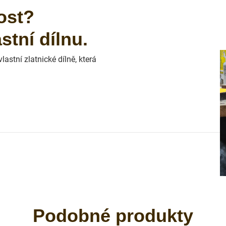
ost?
tní dílnu.
astní zlatnické dílně, která