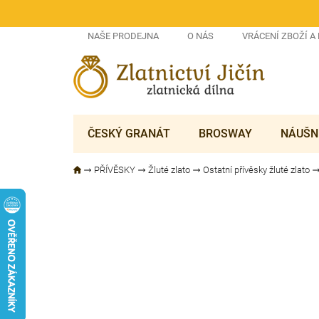
Přejít
na
obsah
NAŠE PRODEJNA
O NÁS
VRÁCENÍ ZBOŽÍ A
ČESKÝ GRANÁT
BROSWAY
NÁUŠN
PŘÍVĚSKY
Žluté zlato
Ostatní přívěsky žluté zlato