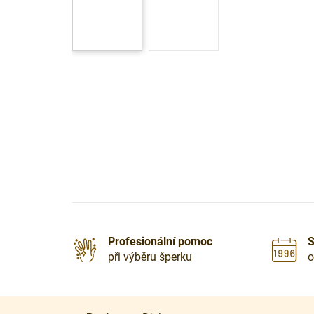
Profesionální pomoc
S
při výběru šperku
o