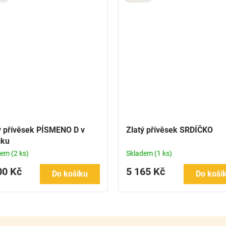
ý přívěsek PÍSMENO D v
Zlatý přívěsek SRDÍČKO
čku
dem
(2 ks)
Skladem
(1 ks)
00 Kč
5 165 Kč
Do košíku
Do koší