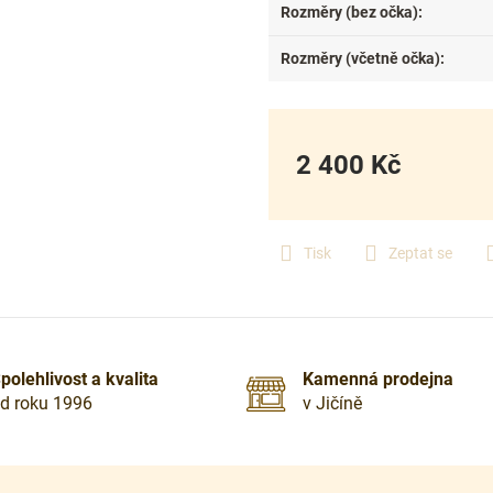
Rozměry (bez očka)
:
Rozměry (včetně očka)
:
2 400 Kč
Měrná
cena:
Tisk
Zeptat se
polehlivost a kvalita
Kamenná prodejna
d roku 1996
v Jičíně