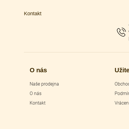
á
p
Kontakt
a
t
í
O nás
Užit
Naše prodejna
Obchod
O nás
Podmín
Kontakt
Vrácen