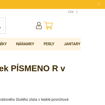
CZK
NÁKUPNÍ
KOŠÍK
NÍKY
NÁRAMKY
PERLY
JANTARY
SOUPRA
sek PÍSMENO R v
arátového žlutého zlata v lesklé povrchové