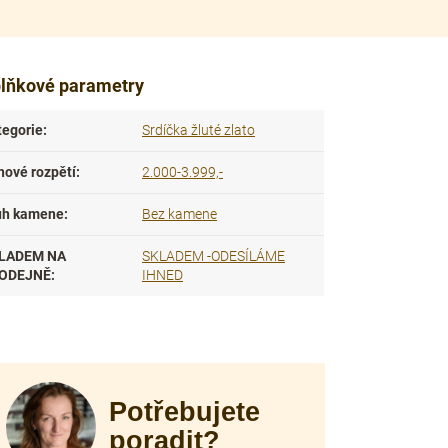
lňkové parametry
tegorie
:
Srdíčka žluté zlato
nové rozpětí
:
2.000-3.999,-
uh kamene
:
Bez kamene
LADEM NA
SKLADEM -ODESÍLÁME
ODEJNĚ
:
IHNED
Potřebujete
poradit?