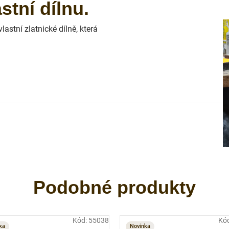
tní dílnu.
astní zlatnické dílně, která
Kód:
55038
Kó
ka
Novinka