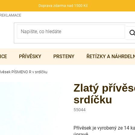
Doprava zdarma nad 1500 Kč
 REKLAMACE
ICE
PŘÍVĚSKY
PRSTENY
ŘETÍZKY A NÁHRDEL
řívěsek PÍSMENO R v srdíčku
Zlatý přívě
srdíčku
55044
Přívěsek je vyrobený ze 14 k
úpravě.