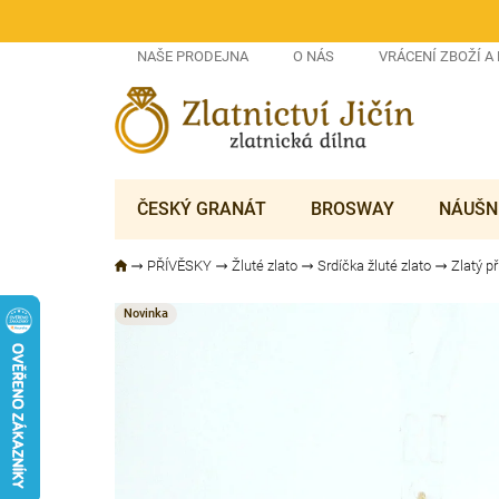
Přejít
na
obsah
NAŠE PRODEJNA
O NÁS
VRÁCENÍ ZBOŽÍ A
ČESKÝ GRANÁT
BROSWAY
NÁUŠN
PŘÍVĚSKY
Žluté zlato
Srdíčka žluté zlato
Zlatý p
Novinka