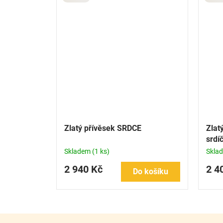
Zlatý přívěsek SRDCE
Zlat
srdí
Skladem
(1 ks)
Skla
2 940 Kč
2 4
Do košíku
Z