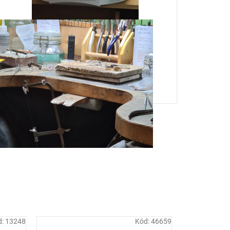
d:
13248
Kód:
46659