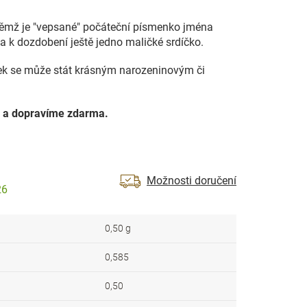
 němž je "vepsané" počáteční písmenko jména
a k dozdobení ještě jedno maličké srdíčko.
sek se může stát krásným narozeninovým či
 a dopravíme zdarma.
Možnosti doručení
26
0,50 g
0,585
0,50