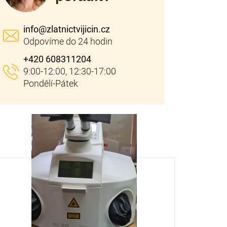
info
@
zlatnictvijicin.cz
+420 608311204