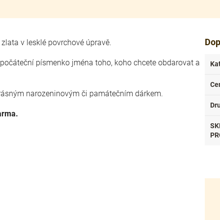
Dop
 zlata v lesklé povrchové úpravě.
é" počáteční písmenko jména toho, koho chcete obdarovat a
Ka
Ce
t krásným narozeninovým či památečním dárkem.
Dr
arma.
SK
PR