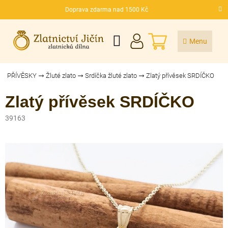
Přejít
Doprava zdarma nad 1500 Kč
na
CZK
obsah
NÁKUPNÍ
KOŠÍK
PŘÍVĚSKY
Žluté zlato
Srdíčka žluté zlato
Zlatý přívěsek SRDÍČKO
Zlatý přívěsek SRDÍČKO
39163