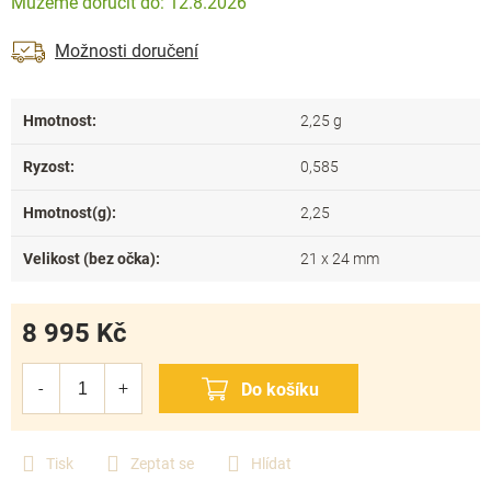
12.8.2026
Možnosti doručení
Hmotnost
:
2,25 g
Ryzost
:
0,585
Hmotnost(g)
:
2,25
Velikost (bez očka)
:
21 x 24 mm
8 995 Kč
Měrná
cena:
Tisk
Zeptat se
Hlídat