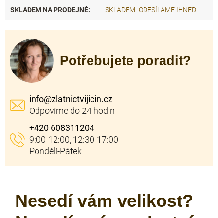
SKLADEM NA PRODEJNĚ
:
SKLADEM -ODESÍLÁME IHNED
Potřebujete poradit?
info
@
zlatnictvijicin.cz
+420 608311204
Nesedí vám velikost?