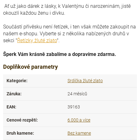
Ať už jako dárek z lásky, k Valentýnu či narozeninám, jistě
okouzlí každou ženu i dívku.
Součástí přívěsku není řetízek, i ten však můžete zakoupit na
našem e-shopu. Vyberte si z několika nabízených druhů v
sekci "
Řetízky žluté zlato
".
Šperk Vám krásně zabalíme a dopravíme zdarma.
Doplňkové parametry
Kategorie
:
Srdíčka žluté zlato
Záruka
:
24 měsíců
EAN
:
39163
Cenové rozpětí
:
6.000 a více
Druh kamene
:
Bez kamene