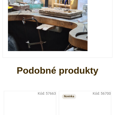
Kód:
57663
Kód:
56700
Novinka