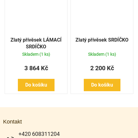
Zlatý přívěsek LÁMACÍ
Zlatý přívěsek SRDÍČKO
SRDÍČKO
Skladem
(1 ks)
Skladem
(1 ks)
3 864 Kč
2 200 Kč
Do košíku
Do košíku
Z
á
Kontakt
p
a
+420 608311204
t