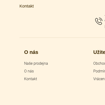
p
Kontakt
a
t
í
O nás
Užit
Naše prodejna
Obchod
O nás
Podmín
Kontakt
Vrácen