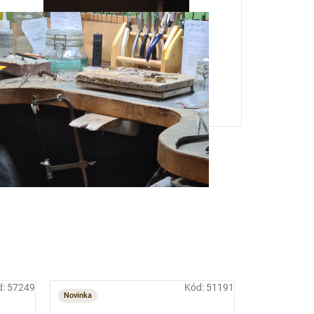
d:
57249
Kód:
51191
Novinka