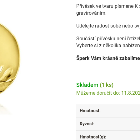
Přívěsek ve tvaru písmene K
gravírováním.
Udělejte radost sobě nebo s
Součástí přívěsku není řetíz
Vyberte si z několika nabízen
Šperk Vám krásně zabalíme
Skladem
(1 ks)
11.8.20
Hmotnost
:
Ryzost
:
Hmotnost(g)
: