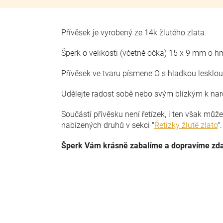
Přívěsek je vyrobený ze 14k žlutého zlata.
Šperk o velikosti (včetně očka) 15 x 9 mm o h
Přívěsek ve tvaru písmene O s hladkou leskl
Udělejte radost sobě nebo svým blízkým k na
Součástí přívěsku není řetízek, i ten však můž
nabízených druhů v sekci "
Řetízky žluté zlato
"
Šperk Vám krásně zabalíme a dopravíme zd