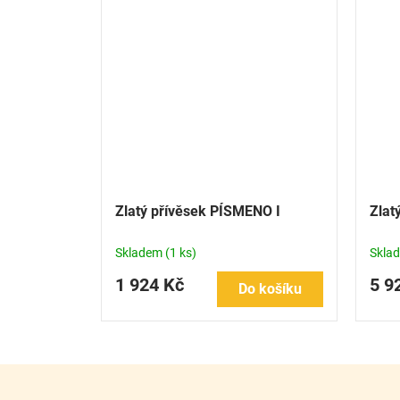
Zlatý přívěsek PÍSMENO I
Zlat
Skladem
(1 ks)
Skla
1 924 Kč
5 9
Do košíku
Z
á