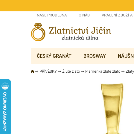
Přejít
na
obsah
NAŠE PRODEJNA
O NÁS
VRÁCENÍ ZBOŽÍ A
ČESKÝ GRANÁT
BROSWAY
NÁUŠN
PŘÍVĚSKY
Žluté zlato
Písmenka žluté zlato
Zlat