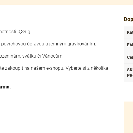
Dop
motnosti 0,39 g.
Ka
ou povrchovou úpravou a jemným gravírováním.
EA
rozeninám, svátku či Vánocům.
Ce
ete zakoupit na našem e-shopu. Vyberte si z několika
SK
.
PR
arma.