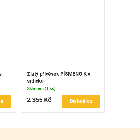
v
Zlatý přívěsek PÍSMENO K v
srdíčku
Skladem
(1 ks)
2 355 Kč
ku
Do košíku