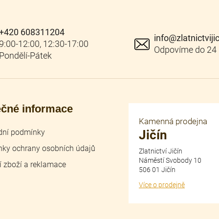
+420 608311204
info
@
zlatnictviji
ečné informace
Kamenná prodejna
ní podmínky
Jičín
ky ochrany osobních údajů
Zlatnictví Jičín
Náměstí Svobody 10
í zboží a reklamace
506 01 Jičín
Více o prodejně