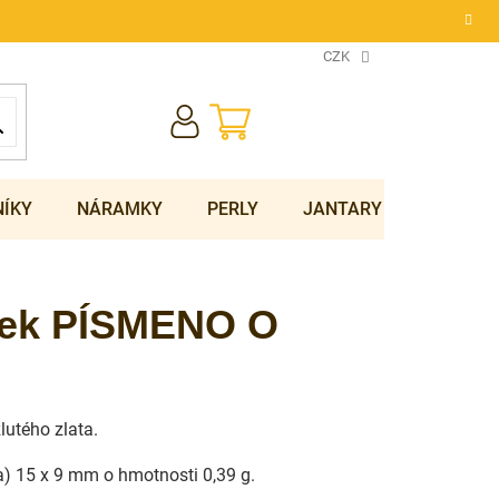
CZK
NÁKUPNÍ
KOŠÍK
NÍKY
NÁRAMKY
PERLY
JANTARY
SOUPRA
ěsek PÍSMENO O
žlutého zlata.
ka) 15 x 9 mm o hmotnosti 0,39 g.