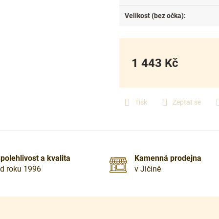
Velikost (bez očka)
:
1 443 Kč
Měrná
cena:
Tisk
Zeptat se
polehlivost a kvalita
Kamenná prodejna
d roku 1996
v Jičíně