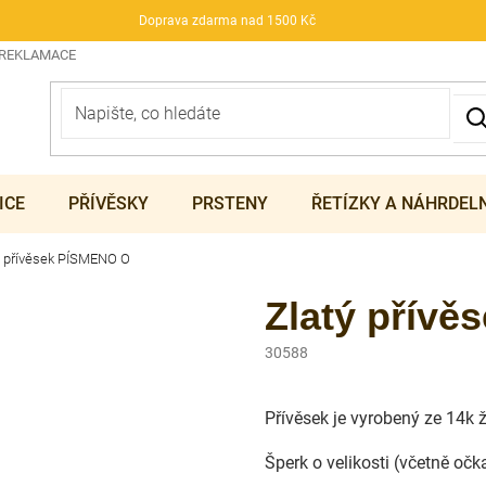
Doprava zdarma nad 1500 Kč
 REKLAMACE
ICE
PŘÍVĚSKY
PRSTENY
ŘETÍZKY A NÁHRDEL
ý přívěsek PÍSMENO O
Zlatý přív
30588
Přívěsek je vyrobený ze 14k 
Šperk o velikosti (včetně oč