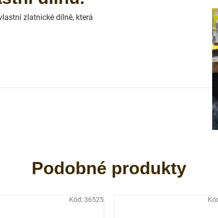
astní zlatnické dílně, která
Kód:
36525
Kó