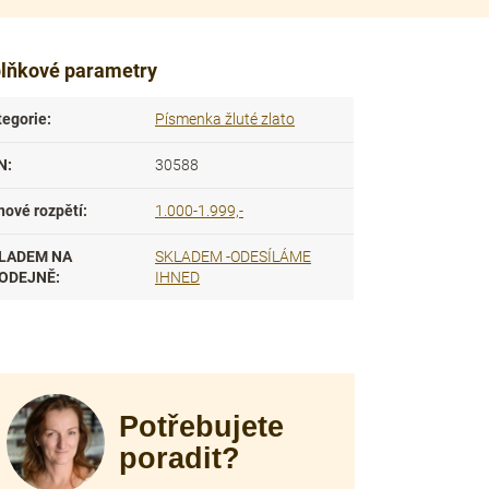
lňkové parametry
tegorie
:
Písmenka žluté zlato
N
:
30588
nové rozpětí
:
1.000-1.999,-
LADEM NA
SKLADEM -ODESÍLÁME
ODEJNĚ
:
IHNED
Potřebujete
poradit?