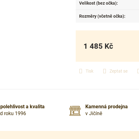
Velikost (bez očka)
:
Rozměry (včetně očka)
:
1 485 Kč
Měrná
cena:
Tisk
Zeptat se
polehlivost a kvalita
Kamenná prodejna
d roku 1996
v Jičíně