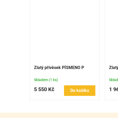
Zlatý přívěsek PÍSMENO P
Zlat
Skladem
(1 ks)
Skla
5 550 Kč
1 9
Do košíku
Z