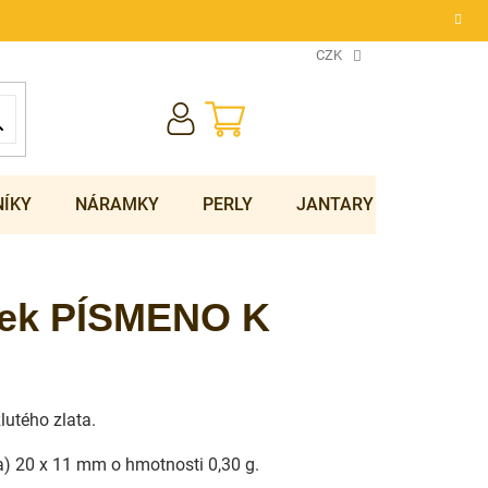
CZK
NÁKUPNÍ
KOŠÍK
NÍKY
NÁRAMKY
PERLY
JANTARY
SOUPRA
ěsek PÍSMENO K
žlutého zlata.
ka) 20 x 11 mm o hmotnosti 0,30 g.