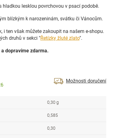
 s hladkou lesklou povrchovou v psací podobě.
vým blízkým k narozeninám, svátku či Vánocům.
ek, i ten však můžete zakoupit na našem e-shopu.
ých druhů v sekci "
Řetízky žluté zlato
".
 a dopravíme zdarma.
Možnosti doručení
26
0,30 g
0,585
0,30