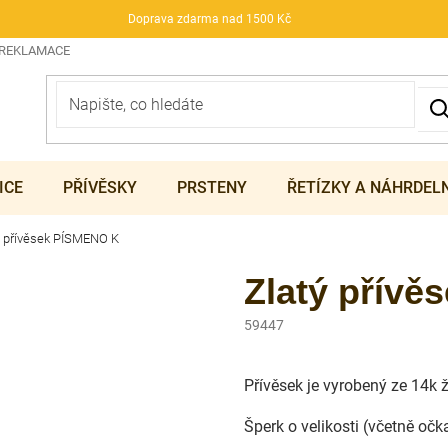
Doprava zdarma nad 1500 Kč
 REKLAMACE
ICE
PŘÍVĚSKY
PRSTENY
ŘETÍZKY A NÁHRDEL
ý přívěsek PÍSMENO K
Zlatý přív
59447
Přívěsek je vyrobený ze 14k 
Šperk o velikosti (včetně oč