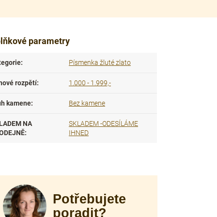
lňkové parametry
tegorie
:
Písmenka žluté zlato
nové rozpětí
:
1.000 - 1.999,-
uh kamene
:
Bez kamene
LADEM NA
SKLADEM -ODESÍLÁME
ODEJNĚ
:
IHNED
Potřebujete
poradit?