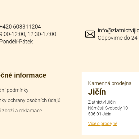
+420 608311204
info
@
zlatnictviji
ečné informace
Kamenná prodejna
ní podmínky
Jičín
ky ochrany osobních údajů
Zlatnictví Jičín
Náměstí Svobody 10
í zboží a reklamace
506 01 Jičín
Více o prodejně