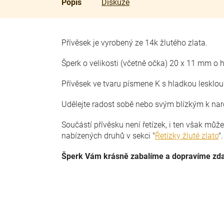
Popis
Diskuze
Přívěsek je vyrobený ze 14k žlutého zlata.
Šperk o velikosti (včetně očka) 20 x 11 mm o 
Přívěsek ve tvaru písmene K s hladkou lesklo
Udělejte radost sobě nebo svým blízkým k na
Součástí přívěsku není řetízek, i ten však můž
nabízených druhů v sekci "
Řetízky žluté zlato
"
Šperk Vám krásně zabalíme a dopravíme zd