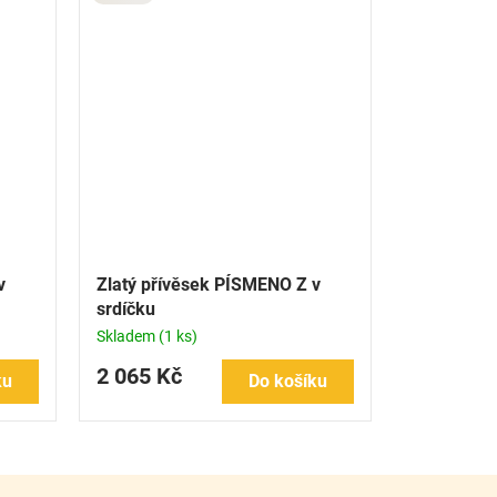
v
Zlatý přívěsek PÍSMENO Z v
srdíčku
Skladem
(1 ks)
2 065 Kč
ku
Do košíku