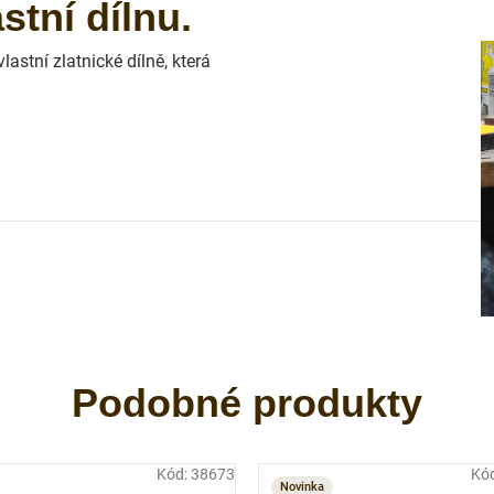
tní dílnu.
astní zlatnické dílně, která
Kód:
38673
Kó
Novinka