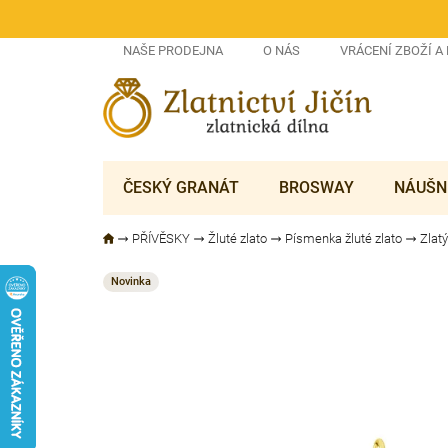
Přejít
na
obsah
NAŠE PRODEJNA
O NÁS
VRÁCENÍ ZBOŽÍ A
ČESKÝ GRANÁT
BROSWAY
NÁUŠN
PŘÍVĚSKY
Žluté zlato
Písmenka žluté zlato
Zlat
Novinka