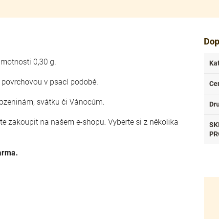
Dop
hmotnosti 0,30 g.
Ka
u povrchovou v psací podobě.
Ce
rozeninám, svátku či Vánocům.
Dr
ete zakoupit na našem e-shopu. Vyberte si z několika
SK
.
PR
arma.