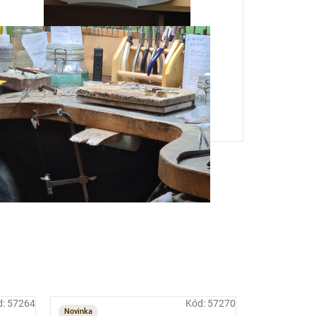
d:
57264
Kód:
57270
Novinka