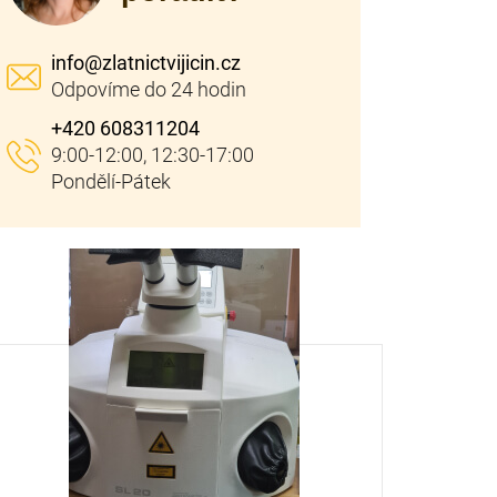
info
@
zlatnictvijicin.cz
+420 608311204