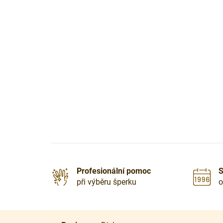
Profesionální pomoc
S
při výběru šperku
o