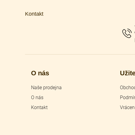
á
p
Kontakt
a
t
í
O nás
Užit
Naše prodejna
Obchod
O nás
Podmín
Kontakt
Vrácen