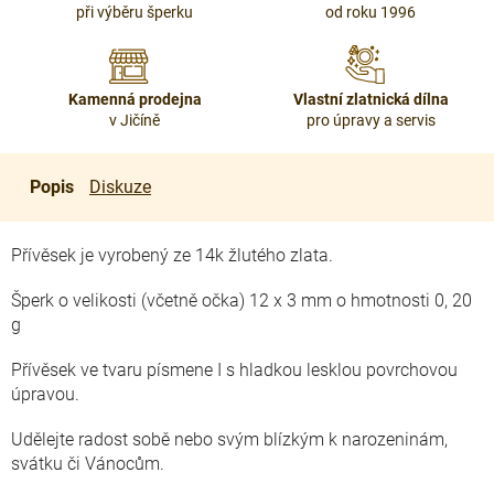
při výběru šperku
od roku 1996
Kamenná prodejna
Vlastní zlatnická dílna
v Jičíně
pro úpravy a servis
Popis
Diskuze
Přívěsek je vyrobený ze 14k žlutého zlata.
Šperk o velikosti (včetně očka) 12 x 3 mm o hmotnosti 0, 20
g
Přívěsek ve tvaru písmene I s hladkou lesklou povrchovou
úpravou.
Udělejte radost sobě nebo svým blízkým k narozeninám,
svátku či Vánocům.