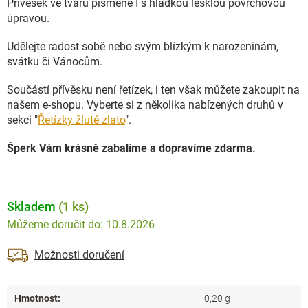
Přívěsek ve tvaru písmene I s hladkou lesklou povrchovou
úpravou.
Udělejte radost sobě nebo svým blízkým k narozeninám,
svátku či Vánocům.
Součástí přívěsku není řetízek, i ten však můžete zakoupit na
našem e-shopu. Vyberte si z několika nabízených druhů v
sekci "
Řetízky žluté zlato
".
Šperk Vám krásně zabalíme a dopravíme zdarma.
Skladem
(1 ks)
10.8.2026
Možnosti doručení
Hmotnost
:
0,20 g