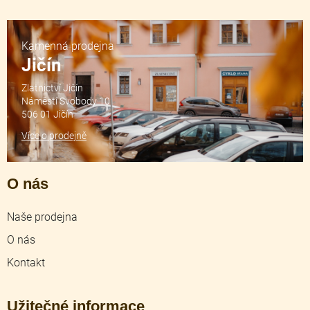
Kamenná prodejna
Jičín
Zlatnictví Jičín
Náměstí Svobody 10
506 01 Jičín
Více o prodejně
O nás
Naše prodejna
O nás
Kontakt
Užitečné informace