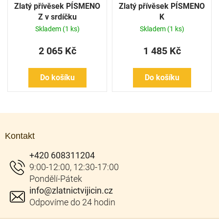
Zlatý přívěsek PÍSMENO
Zlatý přívěsek PÍSMENO
Z v srdíčku
K
Skladem
(1 ks)
Skladem
(1 ks)
2 065 Kč
1 485 Kč
Do košíku
Do košíku
Z
á
Kontakt
p
a
+420 608311204
t
í
info
@
zlatnictvijicin.cz