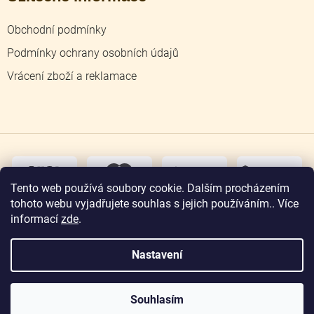
Obchodní podmínky
Podmínky ochrany osobních údajů
Vrácení zboží a reklamace
dobírka
převodem
Tento web používá soubory cookie. Dalším procházením
tohoto webu vyjadřujete souhlas s jejich používáním.. Více
osobní
odběr
informací
zde
.
Nastavení
Copyright 2026
Zlatnictví Jičín
. Všechna práva
vyhrazena.
Souhlasím
Vytvořil Shoptet