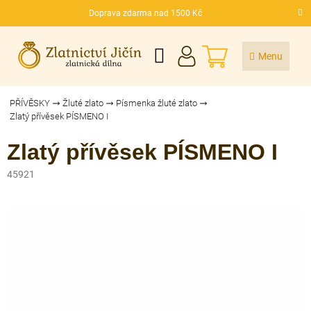
Přejít
Doprava zdarma nad 1500 Kč
na
CZK
obsah
NÁKUPNÍ
KOŠÍK
PŘÍVĚSKY
Žluté zlato
Písmenka žluté zlato
Zlatý přívěsek PÍSMENO I
Zlatý přívěsek PÍSMENO I
45921