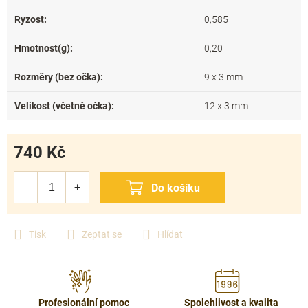
Ryzost
:
0,585
Hmotnost(g)
:
0,20
Rozměry (bez očka)
:
9 x 3 mm
Velikost (včetně očka)
:
12 x 3 mm
740 Kč
Měrná
cena:
Tisk
Zeptat se
Hlídat
Profesionální pomoc
Spolehlivost a kvalita