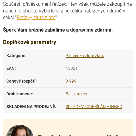
Součástí přívěsku není řetízek, i ten však můžete zakoupit na
našem e-shopu. Vyberte si z několika nabízených druhů v
sekci "
Řetízky žluté zlato
".
Šperk Vám krásně zabalíme a dopravíme zdarma.
Doplňkové parametry
Kategorie
:
Písmenka žluté zlato
EAN
:
45921
Cenové rozpětí
:
0-999,-
Druh kamene
:
Bez kamene
SKLADEM NA PRODEJNĚ
:
SKLADEM -ODESÍLÁME IHNED