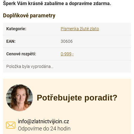
Šperk Vám krásně zabalíme a dopravíme zdarma.
Doplňkové parametry
Kategorie
:
Písmenka žluté zlato
EAN
:
30606
Cenové rozpětí
:
0-999,-
Položka byla vyprodána…
Potřebujete poradit?
info
@
zlatnictvijicin.cz