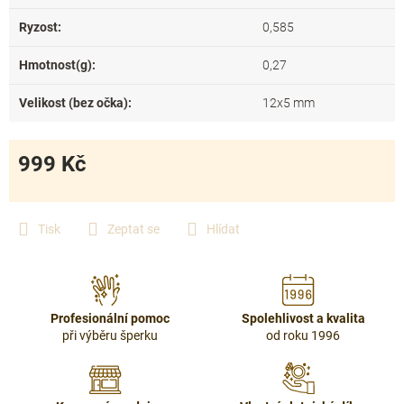
Ryzost
:
0,585
Hmotnost(g)
:
0,27
Velikost (bez očka)
:
12x5 mm
999 Kč
Měrná
cena:
Tisk
Zeptat se
Hlídat
Profesionální pomoc
Spolehlivost a kvalita
při výběru šperku
od roku 1996