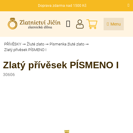
Přejít
Doprava zdarma nad 1500 Kč
na
CZK
obsah
NÁKUPNÍ
KOŠÍK
PŘÍVĚSKY
Žluté zlato
Písmenka žluté zlato
Zlatý přívěsek PÍSMENO I
Zlatý přívěsek PÍSMENO I
30606