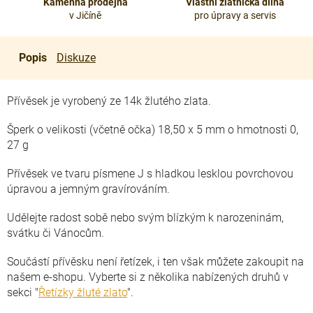
Kamenná prodejna
Vlastní zlatnická dílna
v Jičíně
pro úpravy a servis
Popis
Diskuze
Přívěsek je vyrobený ze 14k žlutého zlata.
Šperk o velikosti (včetně očka) 18,50 x 5 mm o hmotnosti 0,
27 g
Přívěsek ve tvaru písmene J s hladkou lesklou povrchovou
úpravou a jemným gravírováním.
Udělejte radost sobě nebo svým blízkým k narozeninám,
svátku či Vánocům.
Součástí přívěsku není řetízek, i ten však můžete zakoupit na
našem e-shopu. Vyberte si z několika nabízených druhů v
sekci "
Řetízky žluté zlato
".