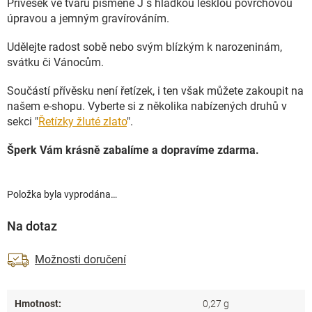
Přívěsek ve tvaru písmene J s hladkou lesklou povrchovou
úpravou a jemným gravírováním.
Udělejte radost sobě nebo svým blízkým k narozeninám,
svátku či Vánocům.
Součástí přívěsku není řetízek, i ten však můžete zakoupit na
našem e-shopu. Vyberte si z několika nabízených druhů v
sekci "
Řetízky žluté zlato
".
Šperk Vám krásně zabalíme a dopravíme zdarma.
Položka byla vyprodána…
Na dotaz
Možnosti doručení
Hmotnost
:
0,27 g