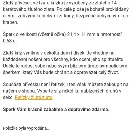
Zlatý přívěsek ve tvaru křížku je vyrobený ze žlutého 14
karátového žlutého zlata. Po celé ploše je bohatě prokládaný
čirými, zářivými kubickými zirkony, bezpečně uchycenými do
krapen.
Šperk o velikosti (včetně očka) 21,4 x 11 mm a hmotností
0,68 g.
Zlatý kříž vynikne v dekoltu dam i dívek. Je vhodný na
každodenní nošení pro všechny, kdo ocení jeho spiritualitu.
Udělejte radost sobě nebo svým blízkým tímto symbolickým
šperkem, který Vás bude chránit a doprovázet celý život.
Součástí přívěsku není řetízek, i ten však můžete zakoupit na
našem e-shopu. Vyberte si z několika nabízených druhů v
sekci
Řetízky žluté zlato
.
Šperk Vám krásně zabalíme a dopravíme zdarma.
Položka byla vyprodána…