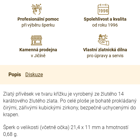
Profesionální pomoc
Spolehlivost a kvalita
při výběru šperku
od roku 1996
Kamenná prodejna
Vlastní zlatnická dílna
v Jičíně
pro úpravy a servis
Popis
Diskuze
Zlatý přívěsek ve tvaru křížku je vyrobený ze žlutého 14
karátového žlutého zlata. Po celé ploše je bohatě prokládaný
čirými, zářivými kubickými zirkony, bezpečně uchycenými do
krapen.
Šperk o velikosti (včetně očka) 21,4 x 11 mm a hmotností
0,68 g.