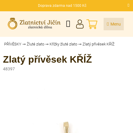
Přejít
Doprava zdarma nad 1500 Kč
na
CZK
obsah
NÁKUPNÍ
KOŠÍK
PŘÍVĚSKY
Žluté zlato
Křížky žluté zlato
Zlatý přívěsek KŘÍŽ
Zlatý přívěsek KŘÍŽ
48397