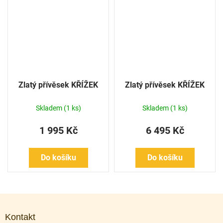
Zlatý přívěsek KŘÍŽEK
Zlatý přívěsek KŘÍŽEK
Skladem
(1 ks)
Skladem
(1 ks)
1 995 Kč
6 495 Kč
Do košíku
Do košíku
Z
á
Kontakt
p