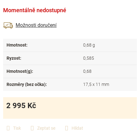
Momentálně nedostupné
Možnosti doručení
Hmotnost
:
0,68 g
Ryzost
:
0,585
Hmotnost(g)
:
0,68
Rozměry (bez očka)
:
17,5 x 11 mm
2 995 Kč
Měrná
cena:
Tisk
Zeptat se
Hlídat