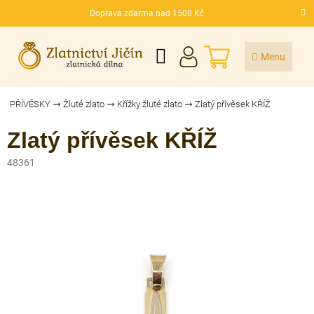
Přejít
Doprava zdarma nad 1500 Kč
na
CZK
obsah
NÁKUPNÍ
KOŠÍK
PŘÍVĚSKY
Žluté zlato
Křížky žluté zlato
Zlatý přívěsek KŘÍŽ
Zlatý přívěsek KŘÍŽ
48361