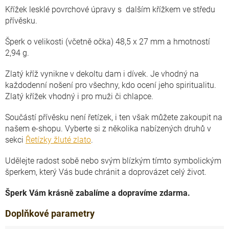
Křížek lesklé povrchové úpravy s dalším křížkem ve středu
přívěsku.
Šperk o velikosti (včetně očka) 48,5 x 27 mm a hmotností
2,94 g.
Zlatý kříž vynikne v dekoltu dam i dívek. Je vhodný na
každodenní nošení pro všechny, kdo ocení jeho spiritualitu.
Zlatý křížek vhodný i pro muži či chlapce.
Součástí přívěsku není řetízek, i ten však můžete zakoupit na
našem e-shopu. Vyberte si z několika nabízených druhů v
sekci
Řetízky žluté zlato
.
Udělejte radost sobě nebo svým blízkým tímto symbolickým
šperkem, který Vás bude chránit a doprovázet celý život.
Šperk Vám krásně zabalíme a dopravíme zdarma.
Doplňkové parametry