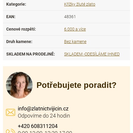
Kategorie
:
Křížky žluté zlato
EAN
:
48361
Cenové rozpětí
:
6.000 a více
Druh kamene
:
Bez kamene
SKLADEM NA PRODEJNĚ
:
SKLADEM -ODESÍLÁME IHNED
Potřebujete poradit?
info
@
zlatnictvijicin.cz
+420 608311204