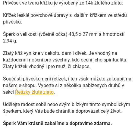
Přívěsek ve tvaru křížku je vyrobený ze 14k žlutého zlata.
Křížek lesklé povrchové úpravy s dalším křížkem ve středu
přívěsku.
Šperk o velikosti (včetně očka) 48,5 x 27 mm a hmotností
2,94 g.
Zlatý kříž vynikne v dekoltu dam i dívek. Je vhodný na
každodenní nošení pro všechny, kdo ocení jeho spiritualitu.
Zlatý křížek vhodný i pro muži či chlapce.
Součástí přívěsku není řetízek, i ten však můžete zakoupit na
našem e-shopu. Vyberte si z několika nabízených druhů v
sekci
Řetízky žluté zlato
.
Udělejte radost sobě nebo svým blízkým tímto symbolickým
šperkem, který Vás bude chránit a doprovázet celý život.
Šperk Vám krásně zabalíme a dopravíme zdarma.