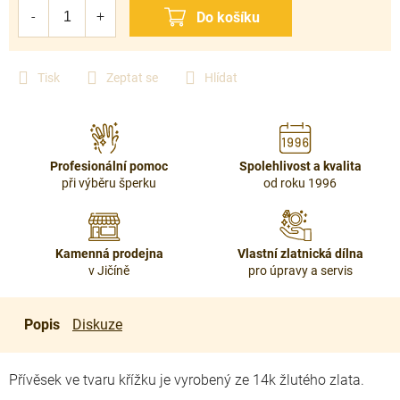
cena:
Tisk
Zeptat se
Hlídat
Profesionální pomoc
Spolehlivost a kvalita
při výběru šperku
od roku 1996
Kamenná prodejna
Vlastní zlatnická dílna
v Jičíně
pro úpravy a servis
Popis
Diskuze
Přívěsek ve tvaru křížku je vyrobený ze 14k žlutého zlata.