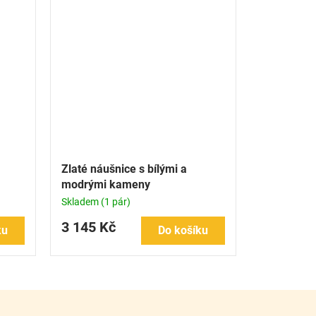
Zlaté náušnice s bílými a
modrými kameny
Skladem
(1 pár)
3 145 Kč
ku
Do košíku