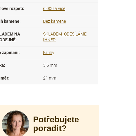
nové rozpětí
:
6.000 a více
uh kamene
:
Bez kamene
LADEM NA
SKLADEM -ODESÍLÁME
ODEJNĚ
:
IHNED
p zapínání
:
Kruhy
ka
:
5,6 mm
ůměr
:
21 mm
Potřebujete
poradit?