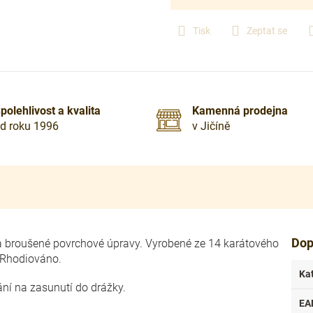
cena:
Tisk
Zeptat se
polehlivost a kvalita
Kamenná prodejna
d roku 1996
v Jičíně
Dop
é a broušené povrchové úpravy. Vyrobené ze 14 karátového
 Rhodiováno.
Ka
ání na zasunutí do drážky.
EA