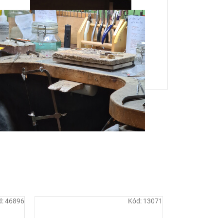
d:
46896
Kód:
13071