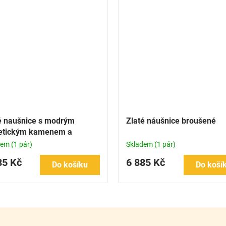
é naušnice s modrým
Zlaté náušnice broušené
etickým kamenem a
ckými zirkony
dem
(1 pár)
Skladem
(1 pár)
85 Kč
6 885 Kč
Do košíku
Do koší