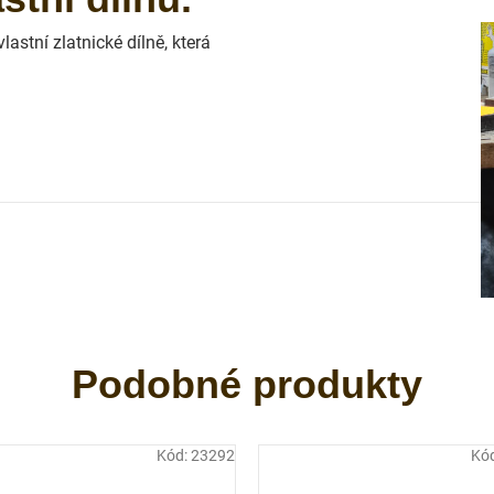
astní zlatnické dílně, která
Kód:
23292
Kó