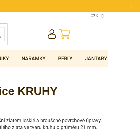
CZK
NÁKUPNÍ
KOŠÍK
NÍKY
NÁRAMKY
PERLY
JANTARY
SOUPRA
nice KRUHY
šní zlatem lesklé a broušené povrchové úpravy.
ílého zlata ve tvaru kruhu o průměru 21 mm.