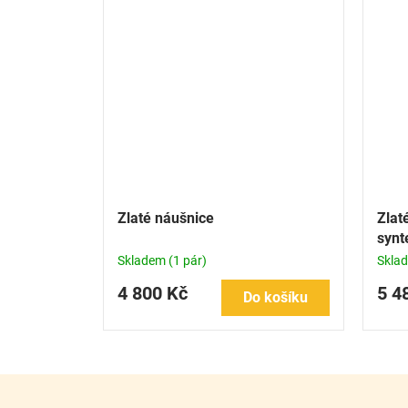
Zlaté náušnice
Zlat
synt
kubi
Skladem
(1 pár)
Skla
4 800 Kč
5 4
Do košíku
Z
á