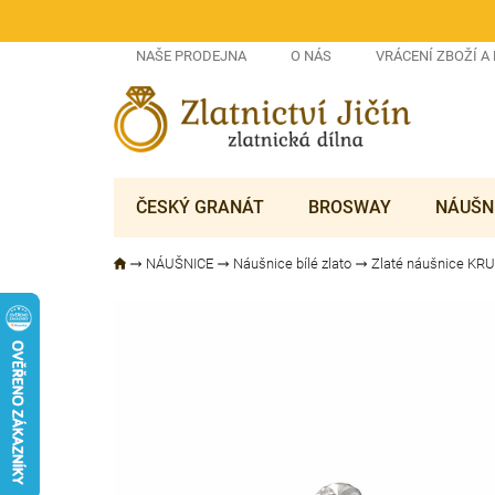
Přejít
na
obsah
NAŠE PRODEJNA
O NÁS
VRÁCENÍ ZBOŽÍ A
ČESKÝ GRANÁT
BROSWAY
NÁUŠN
NÁUŠNICE
Náušnice bílé zlato
Zlaté náušnice KR