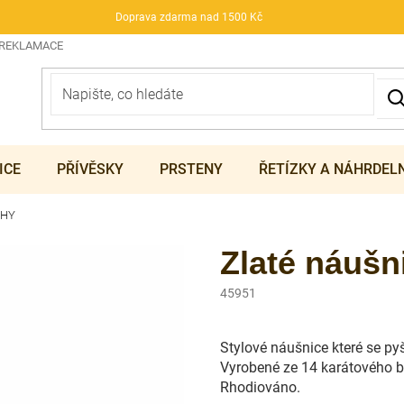
Doprava zdarma nad 1500 Kč
 REKLAMACE
ICE
PŘÍVĚSKY
PRSTENY
ŘETÍZKY A NÁHRDEL
UHY
Zlaté náuš
45951
Stylové náušnice které se py
Vyrobené ze 14 karátového b
Rhodiováno.