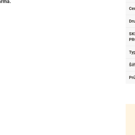
arma.
Ce
Dr
SK
PR
Ty
Šíř
Pr