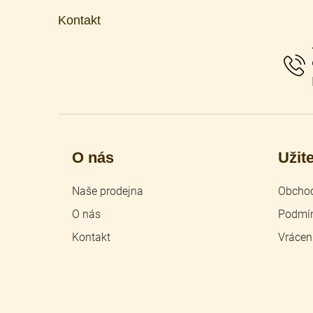
p
Kontakt
a
t
í
O nás
Užit
Naše prodejna
Obchod
O nás
Podmín
Kontakt
Vrácen