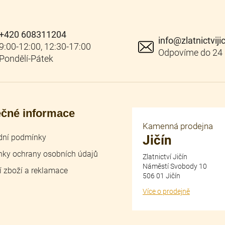
+420 608311204
info
@
zlatnictviji
ečné informace
Kamenná prodejna
ní podmínky
Jičín
ky ochrany osobních údajů
Zlatnictví Jičín
Náměstí Svobody 10
í zboží a reklamace
506 01 Jičín
Více o prodejně