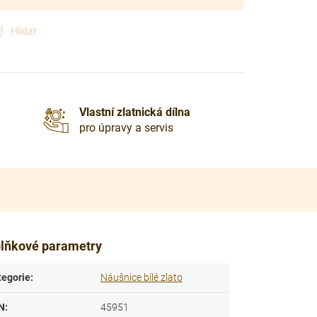
Hlídat
Vlastní zlatnická dílna
pro úpravy a servis
lňkové parametry
tegorie
:
Náušnice bílé zlato
N
:
45951