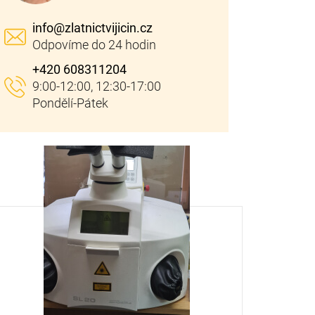
info
@
zlatnictvijicin.cz
+420 608311204