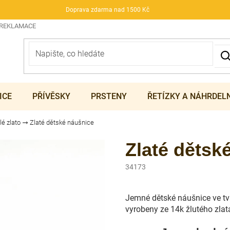
Doprava zdarma nad 1500 Kč
 REKLAMACE
ICE
PŘÍVĚSKY
PRSTENY
ŘETÍZKY A NÁHRDEL
lé zlato
Zlaté dětské náušnice
Zlaté dětsk
34173
Jemné dětské náušnice ve t
vyrobeny ze 14k žlutého zlat