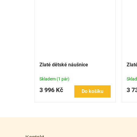
Zlaté dětské náušnice
Zlat
Skladem
(1 pár)
Skla
3 996 Kč
3 7
Do košíku
Z
á
p