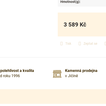
Hmotnost(g)
:
3 589 Kč
Měrná
cena:
Tisk
Zeptat se
polehlivost a kvalita
Kamenná prodejna
d roku 1996
v Jičíně