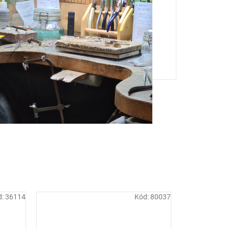
d:
36114
Kód:
80037