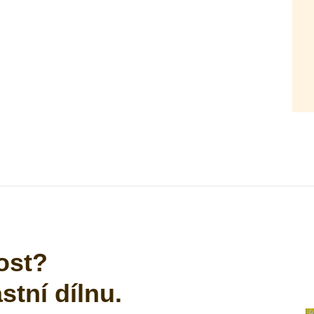
ost?
tní dílnu.