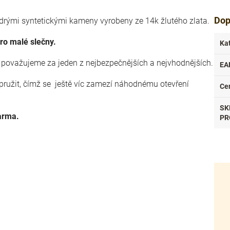
Dop
drými syntetickými kameny vyrobeny ze 14k žlutého zlata.
ro malé slečny.
Ka
í považujeme za jeden z nejbezpečnějších a nejvhodnějších.
EA
pružit, čímž se ještě víc zamezí náhodnému otevření
Ce
SK
arma.
PR