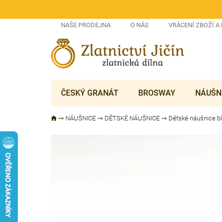
Přejít
na
obsah
NAŠE PRODEJNA
O NÁS
VRÁCENÍ ZBOŽÍ A
ČESKÝ GRANÁT
BROSWAY
NÁUŠN
NÁUŠNICE
DĚTSKÉ NÁUŠNICE
Dětské náušnice bí