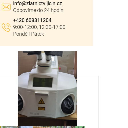
info
@
zlatnictvijicin.cz
+420 608311204