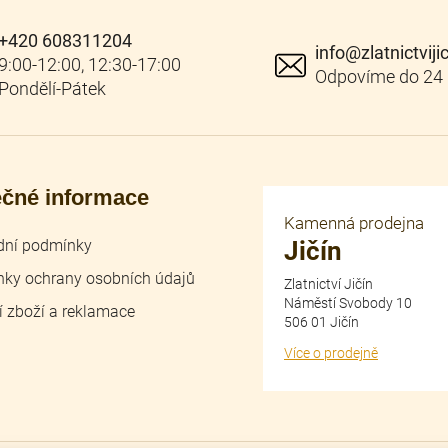
+420 608311204
info
@
zlatnictviji
ečné informace
Kamenná prodejna
ní podmínky
Jičín
ky ochrany osobních údajů
Zlatnictví Jičín
Náměstí Svobody 10
í zboží a reklamace
506 01 Jičín
Více o prodejně