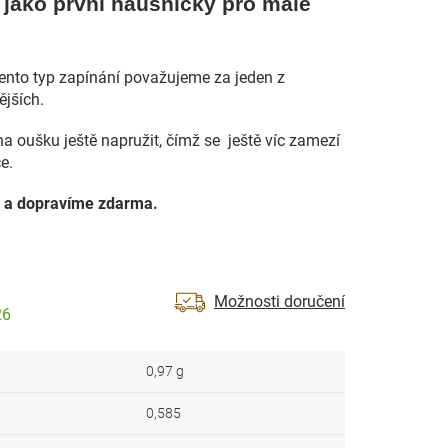
jako první náušničky pro malé
Tento typ zapínání považujeme za jeden z
ějších.
na oušku ještě napružit, čímž se ještě víc zamezí
e.
 a dopravíme zdarma.
Možnosti doručení
26
0,97 g
0,585