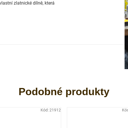
astní zlatnické dílně, která
Kód:
21912
Kó