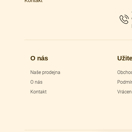
Kontakt
a
t
í
O nás
Užit
Naše prodejna
Obchod
O nás
Podmín
Kontakt
Vrácen