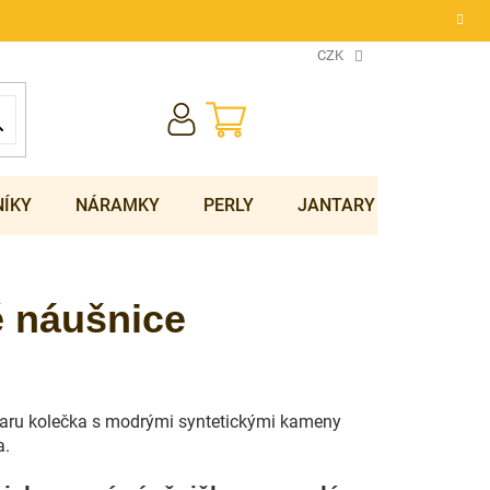
CZK
NÁKUPNÍ
KOŠÍK
NÍKY
NÁRAMKY
PERLY
JANTARY
SOUPRA
é náušnice
varu kolečka s modrými syntetickými kameny
a.