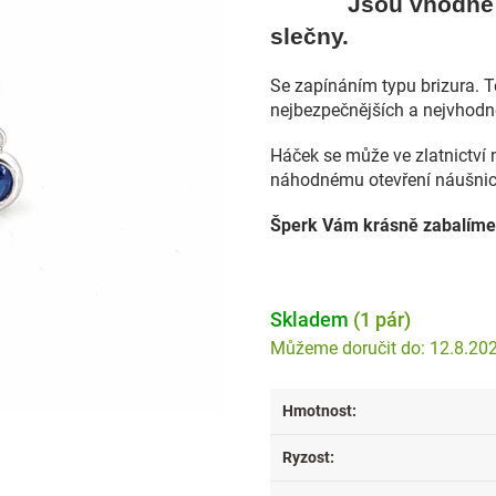
Jsou vhodné 
slečny.
Se zapínáním typu brizura. 
nejbezpečnějších a nejvhodn
Háček se může ve zlatnictví 
náhodnému otevření náušnic
Šperk Vám krásně zabalíme
Skladem
(1 pár)
12.8.20
Hmotnost
:
Ryzost
: