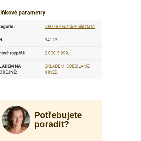
lňkové parametry
tegorie
:
Dětské náušnice bílé zlato
N
:
34173
nové rozpětí
:
2.000-3.999,-
LADEM NA
SKLADEM -ODESÍLÁME
ODEJNĚ
:
IHNED
Potřebujete
poradit?