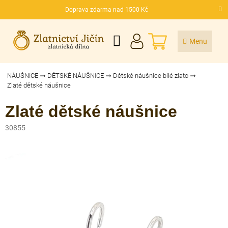
Přejít
Doprava zdarma nad 1500 Kč
na
CZK
obsah
NÁKUPNÍ
KOŠÍK
NÁUŠNICE
DĚTSKÉ NÁUŠNICE
Dětské náušnice bílé zlato
Zlaté dětské náušnice
Zlaté dětské náušnice
30855