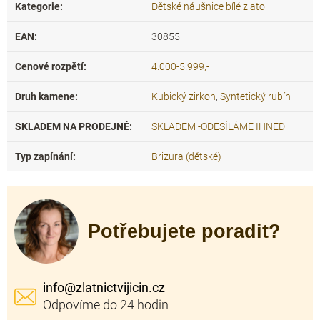
Kategorie
:
Dětské náušnice bílé zlato
EAN
:
30855
Cenové rozpětí
:
4.000-5.999,-
Druh kamene
:
Kubický zirkon
,
Syntetický rubín
SKLADEM NA PRODEJNĚ
:
SKLADEM -ODESÍLÁME IHNED
Typ zapínání
:
Brizura (dětské)
Potřebujete poradit?
info
@
zlatnictvijicin.cz