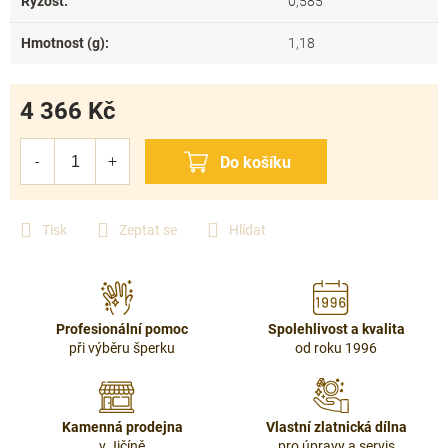
Ryzost
:
0,585
Hmotnost (g)
:
1,18
4 366 Kč
Měrná
cena:
Tisk
Zeptat se
Hlídat
Profesionální pomoc
Spolehlivost a kvalita
při výběru šperku
od roku 1996
Kamenná prodejna
Vlastní zlatnická dílna
v Jičíně
pro úpravy a servis