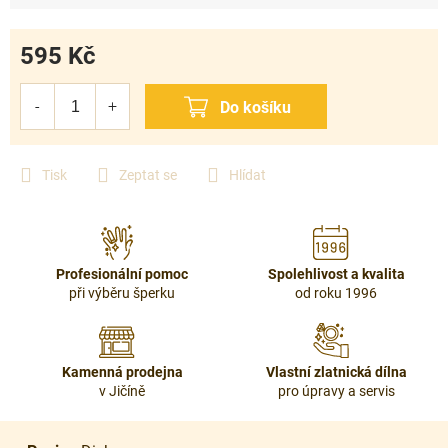
595 Kč
Měrná
cena:
Tisk
Zeptat se
Hlídat
Profesionální pomoc
Spolehlivost a kvalita
při výběru šperku
od roku 1996
Kamenná prodejna
Vlastní zlatnická dílna
v Jičíně
pro úpravy a servis