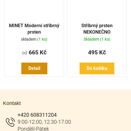
MINET Moderní stříbrný
Stříbrný prsten
prsten
NEKONEČNO
skladem
(1 ks)
Skladem
(1 ks)
665 Kč
495 Kč
od
Detail
Do košíku
Z
á
Kontakt
p
a
+420 608311204
t
í