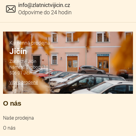
info
@
zlatnictvijicin.cz
Kamenná prodejna
Jičín
Zlatnictví Jičín
Náměstí Svobody 10
506 01 Jičín
Více o prodejně
O nás
Naše prodejna
O nás