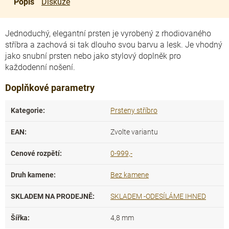
Popis
Diskuze
Jednoduchý, elegantní prsten je vyrobený z rhodiovaného
stříbra a zachová si tak dlouho svou barvu a lesk. Je vhodný
jako snubní prsten nebo jako stylový doplněk pro
každodenní nošení.
Doplňkové parametry
Kategorie
:
Prsteny stříbro
EAN
:
Zvolte variantu
Cenové rozpětí
:
0-999,-
Druh kamene
:
Bez kamene
SKLADEM NA PRODEJNĚ
:
SKLADEM -ODESÍLÁME IHNED
Šířka
:
4,8 mm