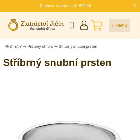
Přejít
Doprava zdarma nad 1500 Kč
na
CZK
obsah
NÁKUPNÍ
KOŠÍK
PRSTENY
Prsteny stříbro
Stříbrný snubní prsten
Stříbrný snubní prsten