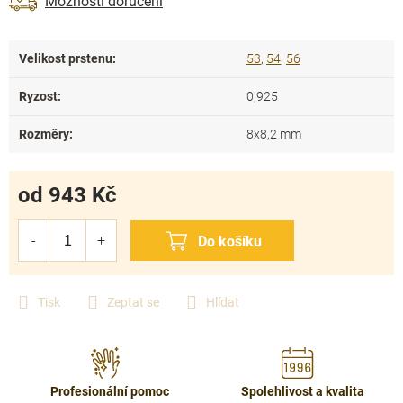
Možnosti doručení
Velikost prstenu
:
53
,
54
,
56
Ryzost
:
0,925
Rozměry
:
8x8,2 mm
od
943 Kč
Měrná
cena:
Tisk
Zeptat se
Hlídat
Profesionální pomoc
Spolehlivost a kvalita