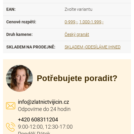
EAN
:
Zvolte variantu
Cenové rozpětí
:
0-999,-
,
1.000-1.999,-
Druh kamene
:
Český granát
SKLADEM NA PRODEJNĚ
:
SKLADEM -ODESÍLÁME IHNED
Potřebujete poradit?
info
@
zlatnictvijicin.cz
+420 608311204