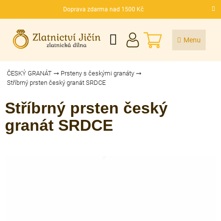
Přejít
Doprava zdarma nad 1500 Kč
na
CZK
obsah
NÁKUPNÍ
KOŠÍK
ČESKÝ GRANÁT
Prsteny s českými granáty
Stříbrný prsten český granát SRDCE
Stříbrný prsten český
granát SRDCE