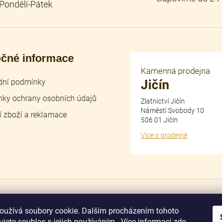
ečné informace
Kamenná prodejna
ní podmínky
Jičín
ky ochrany osobních údajů
Zlatnictví Jičín
Náměstí Svobody 10
í zboží a reklamace
506 01 Jičín
Více o prodejně
dobírka
převodem
oužívá soubory cookie. Dalším procházením tohoto
jete souhlas s jejich používáním.. Více informací
zde
.