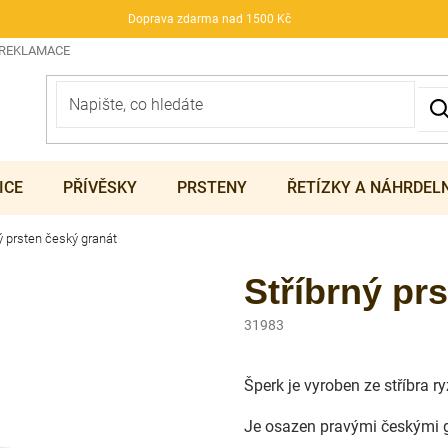
Doprava zdarma nad 1500 Kč
 REKLAMACE
ICE
PŘÍVĚSKY
PRSTENY
ŘETÍZKY A NÁHRDEL
ý prsten český granát
Stříbrný pr
31983
Šperk je vyroben ze stříbra 
Je osazen pravými českými g