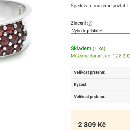
Šperk vám můžeme pozlatit. P
Zlacení
?
Skladem
(1 ks)
12.8.20
Velikost prstenu
:
Ryzost
:
Velikost prstenu:
:
2 809 Kč