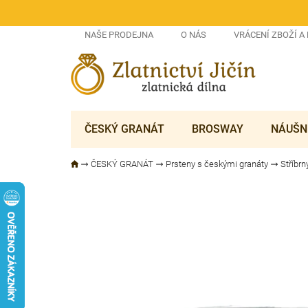
Přejít
na
obsah
NAŠE PRODEJNA
O NÁS
VRÁCENÍ ZBOŽÍ A
ČESKÝ GRANÁT
BROSWAY
NÁUŠN
ČESKÝ GRANÁT
Prsteny s českými granáty
Stříbrn