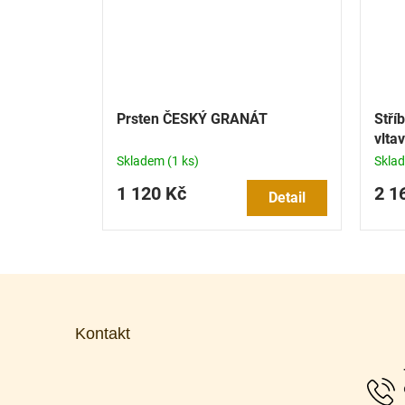
Prsten ČESKÝ GRANÁT
Stří
vltav
Skladem
(1 ks)
Skla
1 120 Kč
2 1
Detail
Z
á
p
Kontakt
a
t
í