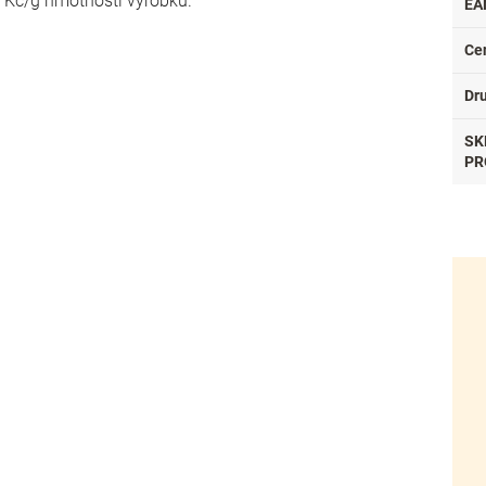
- Kč/g hmotnosti výrobku.
EA
Ce
Dr
SK
PR