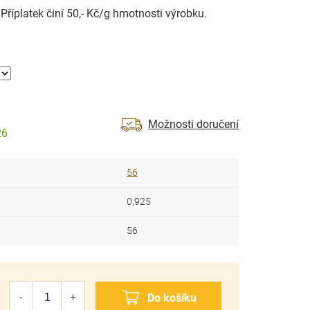
říplatek činí 50,- Kč/g hmotnosti výrobku.
Možnosti doručení
26
56
0,925
56