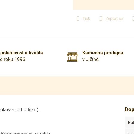
Měrná
cena:
Tisk
Zeptat se
polehlivost a kvalita
Kamenná prodejna
d roku 1996
v Jičíně
Dop
(pokoveno rhodiem).
Ka