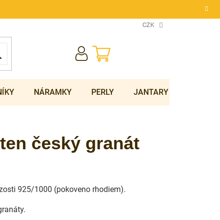
CZK
NÁKUPNÍ
KOŠÍK
NÍKY
NÁRAMKY
PERLY
JANTARY
SOUPRA
sten český granát
ryzosti 925/1000 (pokoveno rhodiem).
ranáty.