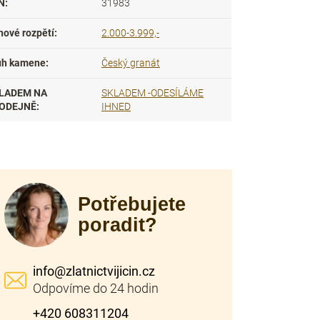
N
:
31983
nové rozpětí
:
2.000-3.999,-
uh kamene
:
Český granát
LADEM NA
SKLADEM -ODESÍLÁME
ODEJNĚ
:
IHNED
Potřebujete
poradit?
info
@
zlatnictvijicin.cz
+420 608311204