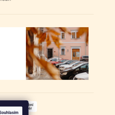
osobní
odběr
Souhlasím