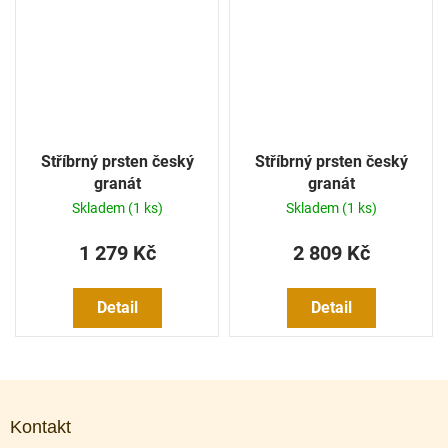
Stříbrný prsten český
Stříbrný prsten český
granát
granát
Skladem
(1 ks)
Skladem
(1 ks)
1 279 Kč
2 809 Kč
Detail
Detail
Z
á
Kontakt
p