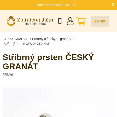
Přejít
Doprava zdarma nad 1500 Kč
na
CZK
obsah
NÁKUPNÍ
KOŠÍK
ČESKÝ GRANÁT
Prsteny s českými granáty
Stříbrný prsten ČESKÝ GRANÁT
Stříbrný prsten ČESKÝ
GRANÁT
55896