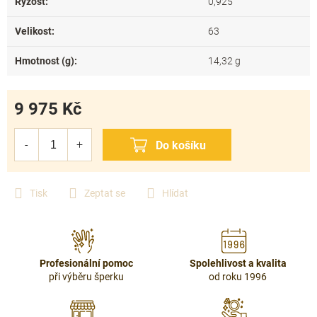
Ryzost
:
0,925
Velikost
:
63
Hmotnost (g)
:
14,32 g
9 975 Kč
Měrná
cena:
Tisk
Zeptat se
Hlídat
Profesionální pomoc
Spolehlivost a kvalita
při výběru šperku
od roku 1996