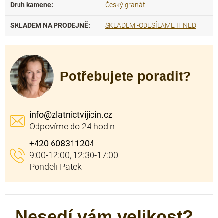
Druh kamene
:
Český granát
SKLADEM NA PRODEJNĚ
:
SKLADEM -ODESÍLÁME IHNED
Potřebujete poradit?
info
@
zlatnictvijicin.cz
+420 608311204
Nesedí vám velikost?